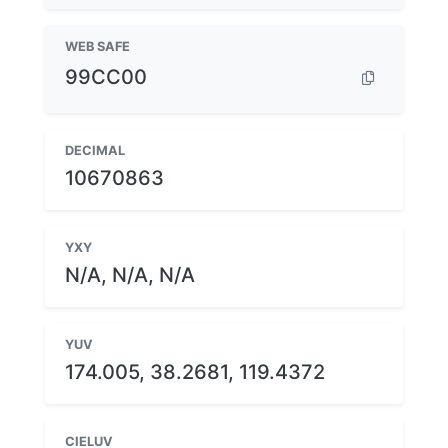
WEB SAFE
99CC00
DECIMAL
10670863
YXY
N/A, N/A, N/A
YUV
174.005, 38.2681, 119.4372
CIELUV