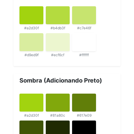
#a2d30f
#b4db3f
#c7e46f
#d9ed9f
#ecf6cf
#ffffff
Sombra (Adicionando Preto)
#a2d30f
#81a80c
#617e09