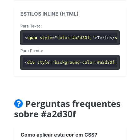
ESTILOS INLINE (HTML)
Para Texto:
<
span
style
=
"color:#a2d30f;"
>
Texto
</
span
>
Para Fundo:
<
div
style
=
"background-color:#a2d30f;"
>
...
</
di
Perguntas frequentes
sobre #a2d30f
Como aplicar esta cor em CSS?