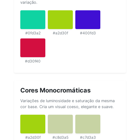
variação.
#0fd3a2
#a2d30f
#400fd3
#d30f40
Cores Monocromáticas
Variações de luminosidade e saturação da mesma
cor base. Cria um visual coeso, elegante e suave.
#a2d30f
#c8d3a5
#c7d3a3