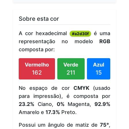
Sobre esta cor
A cor hexadecimal
é uma
#a2d30f
representação no modelo
RGB
composta por:
Vermelho
Verde
Azul
162
211
15
No espaço de cor
CMYK
(usado
para impressão), é composta por
23.2%
Ciano,
0%
Magenta,
92.9%
Amarelo e
17.3%
Preto.
Possui um ângulo de matiz de
75°
,