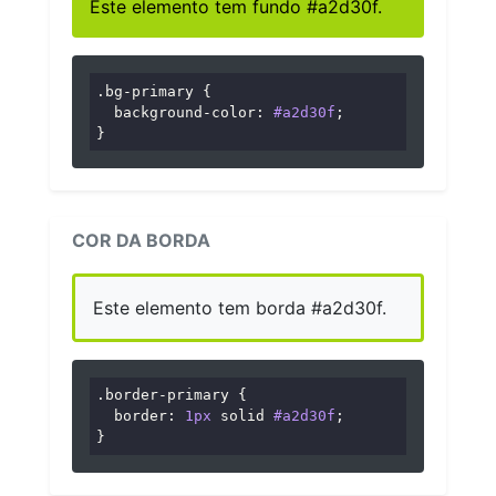
Este elemento tem fundo #a2d30f.
.bg-primary
 {

background-color
: 
#a2d30f
;

}
COR DA BORDA
Este elemento tem borda #a2d30f.
.border-primary
 {

border
: 
1px
 solid 
#a2d30f
;

}