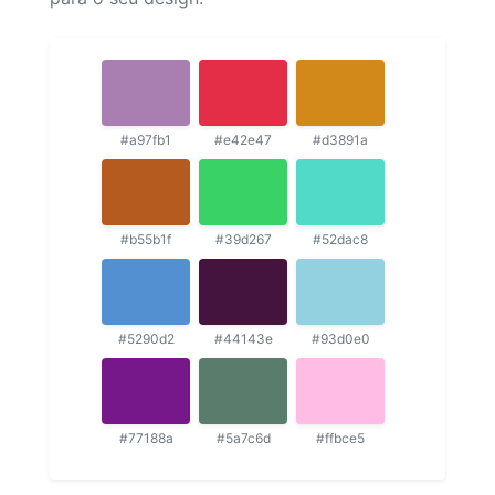
#a97fb1
#e42e47
#d3891a
#b55b1f
#39d267
#52dac8
#5290d2
#44143e
#93d0e0
#77188a
#5a7c6d
#ffbce5