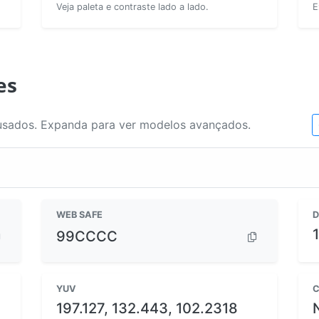
Veja paleta e contraste lado a lado.
E
es
usados. Expanda para ver modelos avançados.
WEB SAFE
D
99CCCC
YUV
C
197.127, 132.443, 102.2318