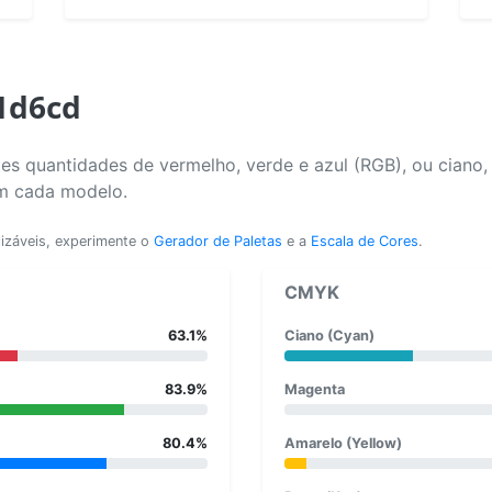
a1d6cd
es quantidades de vermelho, verde e azul (RGB), ou ciano
em cada modelo.
lizáveis, experimente o
Gerador de Paletas
e a
Escala de Cores
.
CMYK
63.1%
Ciano (Cyan)
83.9%
Magenta
80.4%
Amarelo (Yellow)