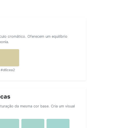
rculo cromático. Oferecem um equilíbrio
monia.
#d6cea2
icas
aturação da mesma cor base. Cria um visual