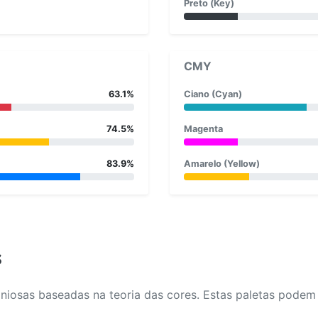
Preto (Key)
CMY
63.1%
Ciano (Cyan)
74.5%
Magenta
83.9%
Amarelo (Yellow)
s
osas baseadas na teoria das cores. Estas paletas podem aj