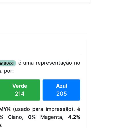
é uma representação no
a1d6cd
 por:
Verde
Azul
214
205
MYK
(usado para impressão), é
8%
Ciano,
0%
Magenta,
4.2%
.