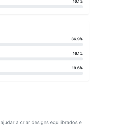
16.1%
36.9%
16.1%
19.6%
udar a criar designs equilibrados e