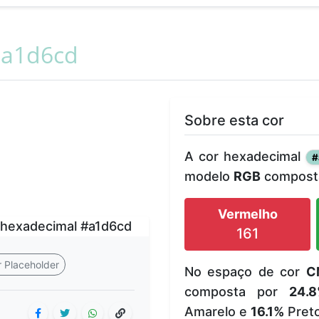
a1d6cd
Sobre esta cor
A cor hexadecimal
#
modelo
RGB
composta
Vermelho
161
 Placeholder
No espaço de cor
C
composta por
24.
Amarelo e
16.1%
Preto