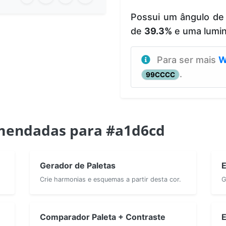
Possui um ângulo de
de
39.3%
e uma lumi
Para ser mais
W
.
99CCCC
mendadas para #a1d6cd
Gerador de Paletas
E
Crie harmonias e esquemas a partir desta cor.
G
Comparador Paleta + Contraste
E