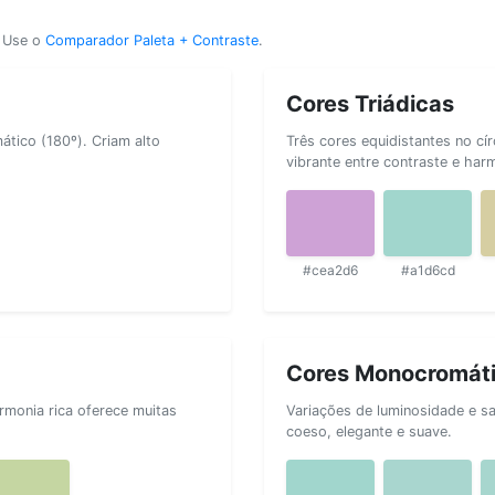
? Use o
Comparador Paleta + Contraste
.
Cores Triádicas
tico (180º). Criam alto
Três cores equidistantes no cí
vibrante entre contraste e har
#cea2d6
#a1d6cd
Cores Monocromát
rmonia rica oferece muitas
Variações de luminosidade e s
coeso, elegante e suave.