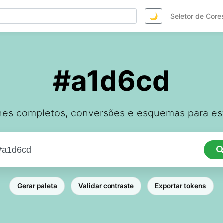
🌙
Seletor de Core
#a1d6cd
hes completos, conversões e esquemas para est
Gerar paleta
Validar contraste
Exportar tokens