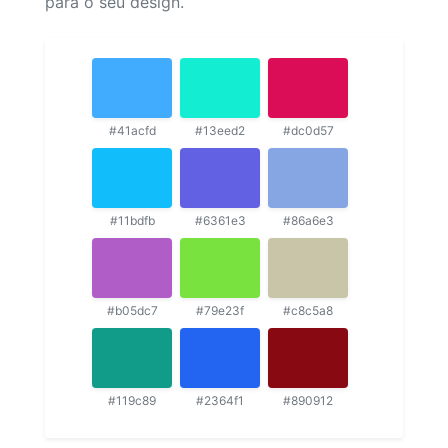
para o seu design.
#41acfd
#13eed2
#dc0d57
#11bdfb
#6361e3
#86a6e3
#b05dc7
#79e23f
#c8c5a8
#119c89
#2364f1
#890912