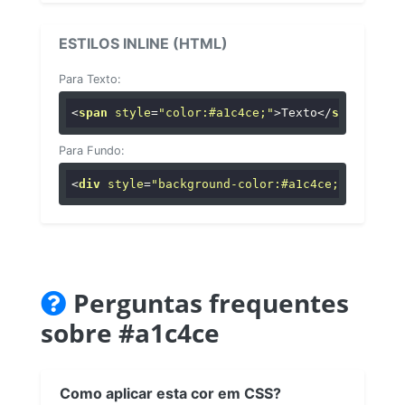
ESTILOS INLINE (HTML)
Para Texto:
<
span
style
=
"color:#a1c4ce;"
>
Texto
</
span
>
Para Fundo:
<
div
style
=
"background-color:#a1c4ce;"
>
...
</
di
Perguntas frequentes
sobre #a1c4ce
Como aplicar esta cor em CSS?