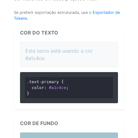
Se preferir exportação estruturada, use o
Exportador de
Tokens
.
COR DO TEXTO
Este texto está usando a cor
#a1c4ce.
.text-primary
 {

color
: 
#a1c4ce
;

}
COR DE FUNDO