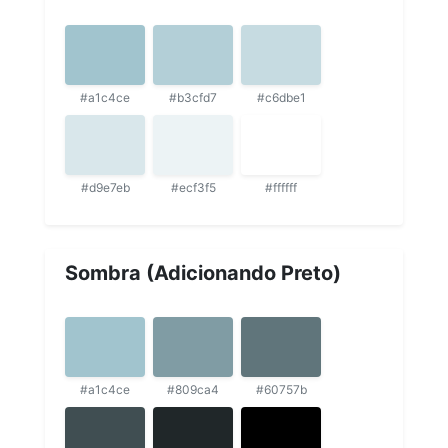
#a1c4ce
#b3cfd7
#c6dbe1
#d9e7eb
#ecf3f5
#ffffff
Sombra (Adicionando Preto)
#a1c4ce
#809ca4
#60757b