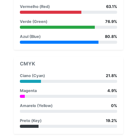
Vermelho (Red)
63.1%
Verde (Green)
76.9%
Azul (Blue)
80.8%
CMYK
Ciano (Cyan)
21.8%
Magenta
4.9%
Amarelo (Yellow)
0%
Preto (Key)
19.2%