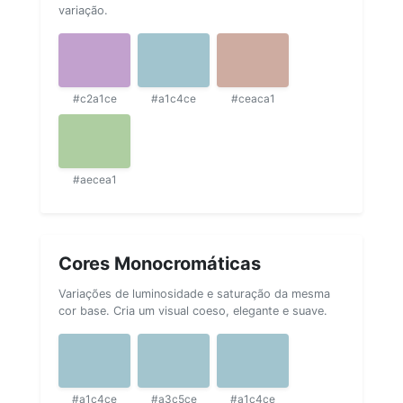
variação.
#c2a1ce
#a1c4ce
#ceaca1
#aecea1
Cores Monocromáticas
Variações de luminosidade e saturação da mesma
cor base. Cria um visual coeso, elegante e suave.
#a1c4ce
#a3c5ce
#a1c4ce