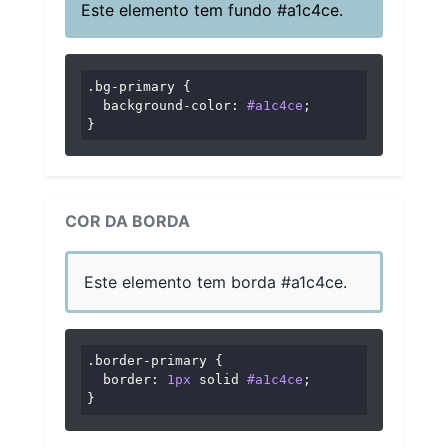
Este elemento tem fundo #a1c4ce.
.bg-primary
 {

background-color
: 
#a1c4ce
;

}
COR DA BORDA
Este elemento tem borda #a1c4ce.
.border-primary
 {

border
: 
1px
 solid 
#a1c4ce
;

}