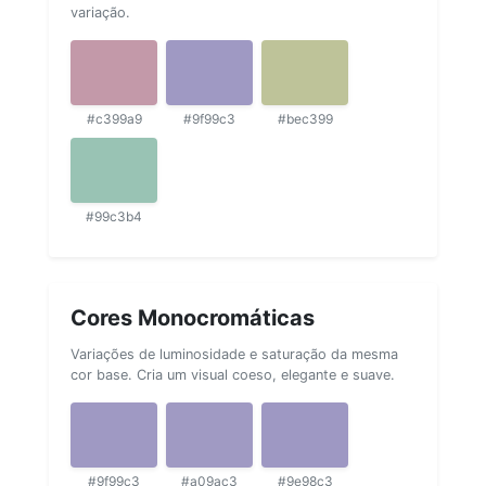
variação.
#c399a9
#9f99c3
#bec399
#99c3b4
Cores Monocromáticas
Variações de luminosidade e saturação da mesma
cor base. Cria um visual coeso, elegante e suave.
#9f99c3
#a09ac3
#9e98c3