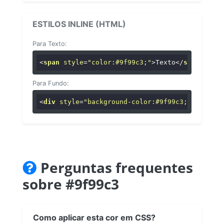
ESTILOS INLINE (HTML)
Para Texto:
<
span
style
=
"color:#9f99c3;"
>
Texto
</
span
>
Para Fundo:
<
div
style
=
"background-color:#9f99c3;"
>
...
</
di
Perguntas frequentes
sobre #9f99c3
Como aplicar esta cor em CSS?