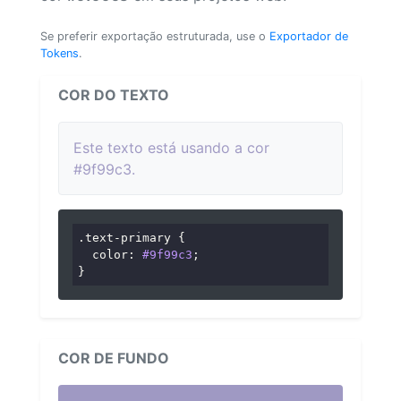
Se preferir exportação estruturada, use o
Exportador de
Tokens
.
COR DO TEXTO
Este texto está usando a cor
#9f99c3.
.text-primary
 {

color
: 
#9f99c3
;

}
COR DE FUNDO