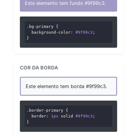
Este elemento tem fundo #9f99c3.
.bg-primary
 {

background-color
: 
#9f99c3
;

}
COR DA BORDA
Este elemento tem borda #9f99c3.
.border-primary
 {

border
: 
1px
 solid 
#9f99c3
;

}