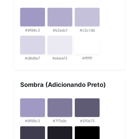
#9f99c3
#b2adcf
#c5c1db
#d8d6e7
#ebeaf3
#ffffff
Sombra (Adicionando Preto)
#9f99c3
#7f7a9c
#5f5b75