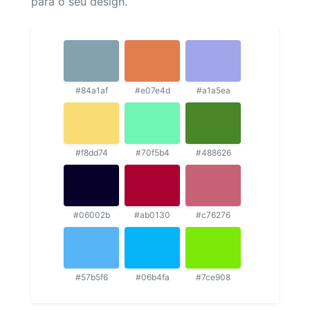
para o seu design.
#84a1af
#e07e4d
#a1a5ea
#f8dd74
#70f5b4
#488626
#06002b
#ab0130
#c76276
#57b5f6
#06b4fa
#7ce908