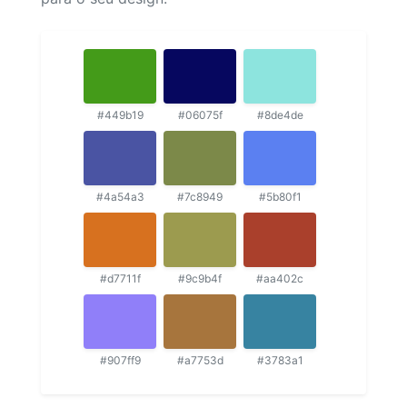
#449b19
#06075f
#8de4de
#4a54a3
#7c8949
#5b80f1
#d7711f
#9c9b4f
#aa402c
#907ff9
#a7753d
#3783a1