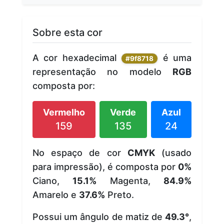
Sobre esta cor
A cor hexadecimal
é uma
#9f8718
representação no modelo
RGB
composta por:
Vermelho
Verde
Azul
159
135
24
No espaço de cor
CMYK
(usado
para impressão), é composta por
0%
Ciano,
15.1%
Magenta,
84.9%
Amarelo e
37.6%
Preto.
Possui um ângulo de matiz de
49.3°
,