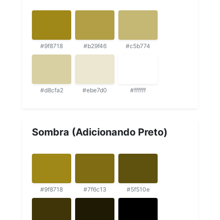
#9f8718
#b29f46
#c5b774
#d8cfa2
#ebe7d0
#ffffff
Sombra (Adicionando Preto)
#9f8718
#7f6c13
#5f510e