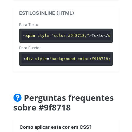
ESTILOS INLINE (HTML)
Para Texto:
<
span
style
=
"color:#9f8718;"
>
Texto
</
span
>
Para Fundo:
<
div
style
=
"background-color:#9f8718;"
>
...
</
di
Perguntas frequentes
sobre #9f8718
Como aplicar esta cor em CSS?