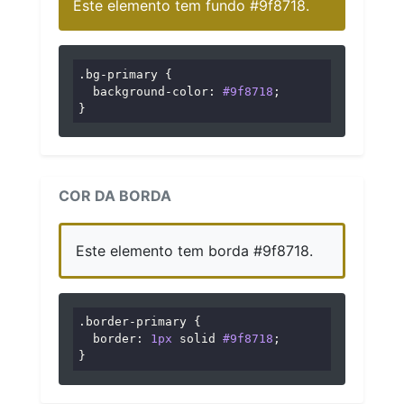
Este elemento tem fundo #9f8718.
.bg-primary
 {

background-color
: 
#9f8718
;

}
COR DA BORDA
Este elemento tem borda #9f8718.
.border-primary
 {

border
: 
1px
 solid 
#9f8718
;

}