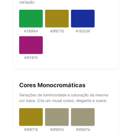
variação.
#189f44
#9f8718
#18309f
#9f1874
Cores Monocromáticas
Variações de luminosidade e saturação da mesma
cor base. Cria um visual coeso, elegante e suave.
#9f8718
#9f997d
#9f997b