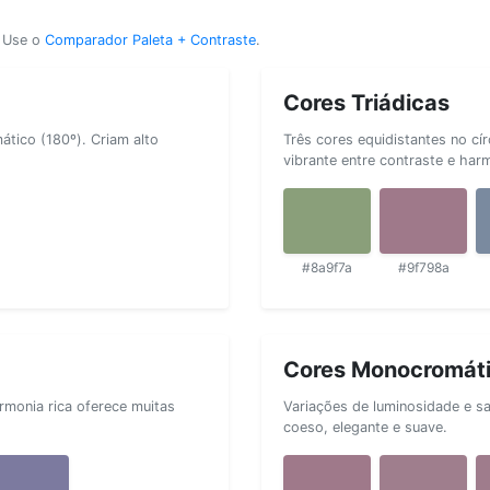
? Use o
Comparador Paleta + Contraste
.
Cores Triádicas
tico (180º). Criam alto
Três cores equidistantes no cí
vibrante entre contraste e har
#8a9f7a
#9f798a
Cores Monocromát
rmonia rica oferece muitas
Variações de luminosidade e s
coeso, elegante e suave.