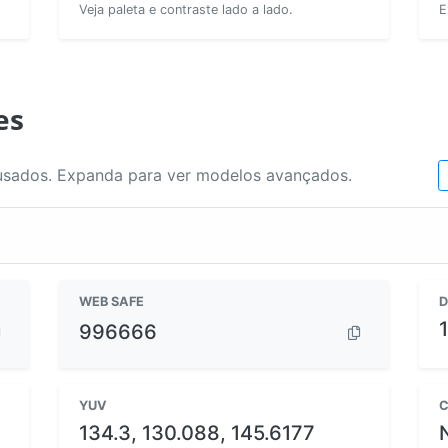
Veja paleta e contraste lado a lado.
E
es
usados. Expanda para ver modelos avançados.
WEB SAFE
D
996666
YUV
C
134.3, 130.088, 145.6177