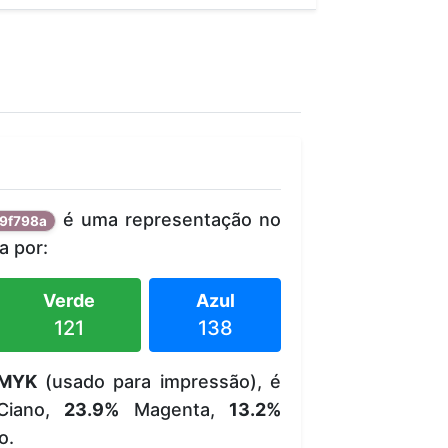
é uma representação no
9f798a
 por:
Verde
Azul
121
138
MYK
(usado para impressão), é
iano,
23.9%
Magenta,
13.2%
o.