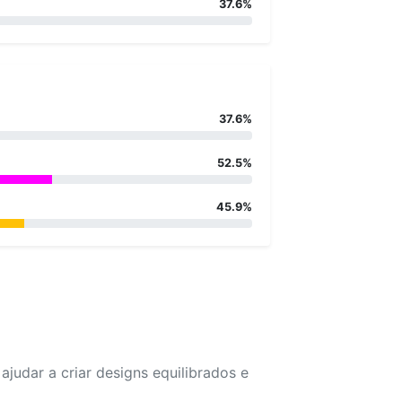
37.6%
37.6%
52.5%
45.9%
udar a criar designs equilibrados e