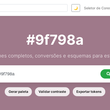
🌙
Seletor de Core
#9f798a
hes completos, conversões e esquemas para est
Gerar paleta
Validar contraste
Exportar tokens