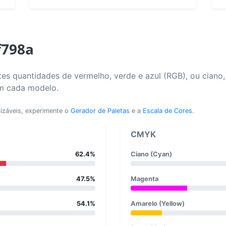
f798a
es quantidades de vermelho, verde e azul (RGB), ou ciano
em cada modelo.
lizáveis, experimente o
Gerador de Paletas
e a
Escala de Cores
.
CMYK
62.4%
Ciano (Cyan)
47.5%
Magenta
54.1%
Amarelo (Yellow)