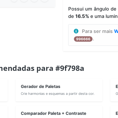
Possui um ângulo de
de
16.5%
e uma lumin
Para ser mais
W
.
996666
mendadas para #9f798a
Gerador de Paletas
E
Crie harmonias e esquemas a partir desta cor.
G
Comparador Paleta + Contraste
E