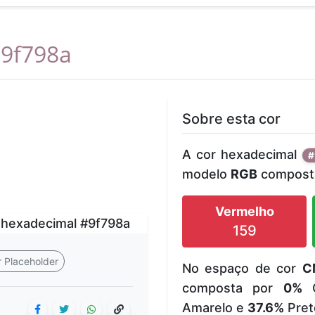
9f798a
Sobre esta cor
A cor hexadecimal
#
modelo
RGB
composta
Vermelho
159
 Placeholder
No espaço de cor
C
composta por
0%
C
Amarelo e
37.6%
Pret