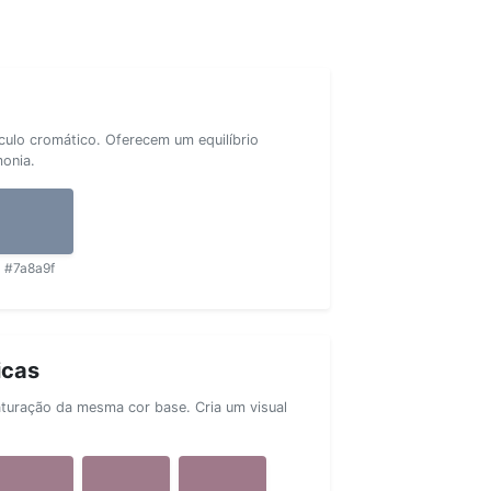
rculo cromático. Oferecem um equilíbrio
monia.
#7a8a9f
icas
aturação da mesma cor base. Cria um visual