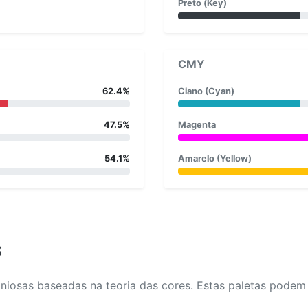
Preto (Key)
CMY
62.4%
Ciano (Cyan)
47.5%
Magenta
54.1%
Amarelo (Yellow)
s
osas baseadas na teoria das cores. Estas paletas podem aj