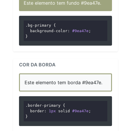
Este elemento tem fundo #9ea47e.
.bg-primary
 {

background-color
: 
#9ea47e
;

}
COR DA BORDA
Este elemento tem borda #9ea47e.
.border-primary
 {

border
: 
1px
 solid 
#9ea47e
;

}