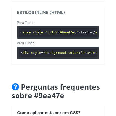
ESTILOS INLINE (HTML)
Para Texto:
<
span
style
=
"color:#9ea47e;"
>
Texto
</
span
>
Para Fundo:
<
div
style
=
"background-color:#9ea47e;"
>
...
</
di
Perguntas frequentes
sobre #9ea47e
Como aplicar esta cor em CSS?