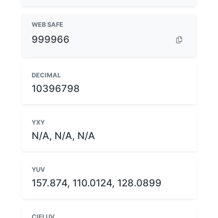
WEB SAFE
999966
DECIMAL
10396798
YXY
N/A, N/A, N/A
YUV
157.874, 110.0124, 128.0899
CIELUV