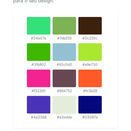
para o seu design.
#34e07a
#7db255
#3c220c
#3fb802
#93c0d2
#a9e730
#f32391
#664752
#fc5b28
#4a33b8
#e3edda
#03087a