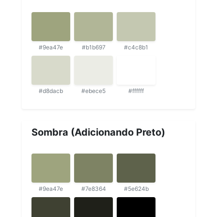
#9ea47e
#b1b697
#c4c8b1
#d8dacb
#ebece5
#ffffff
Sombra (Adicionando Preto)
#9ea47e
#7e8364
#5e624b