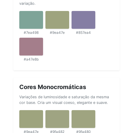
variação.
#7ea498
#9ea47e
#857ea4
#a47e8b
Cores Monocromáticas
Variações de luminosidade e saturação da mesma
cor base. Cria um visual coeso, elegante e suave.
#9ea47e
#9fa482
#9fa480