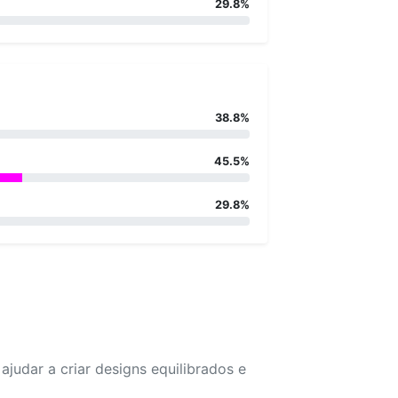
29.8%
38.8%
45.5%
29.8%
udar a criar designs equilibrados e