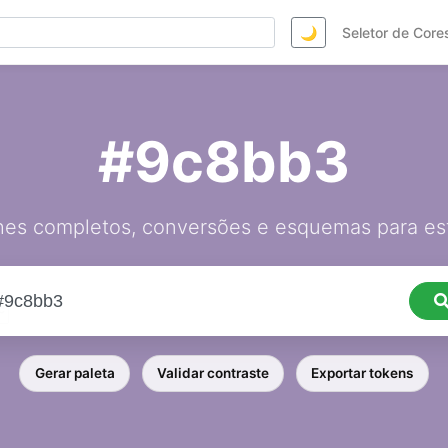
🌙
Seletor de Core
#9c8bb3
hes completos, conversões e esquemas para est
Gerar paleta
Validar contraste
Exportar tokens