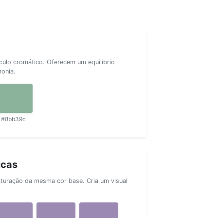
rculo cromático. Oferecem um equilíbrio
monia.
#8bb39c
icas
aturação da mesma cor base. Cria um visual