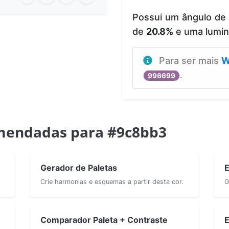
Possui um ângulo de
de
20.8%
e uma lumi
Para ser mais
W
.
996699
mendadas para #9c8bb3
Gerador de Paletas
E
Crie harmonias e esquemas a partir desta cor.
G
Comparador Paleta + Contraste
E