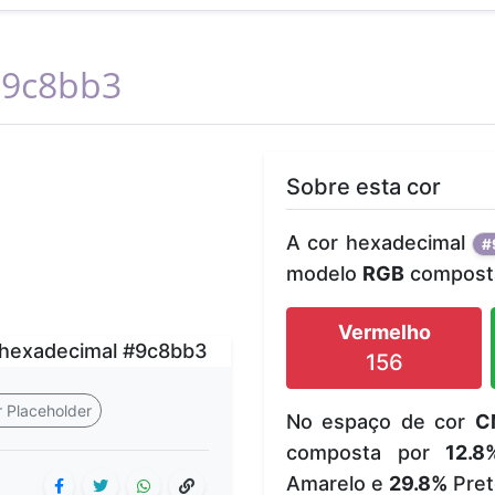
9c8bb3
Sobre esta cor
A cor hexadecimal
#
modelo
RGB
composta
Vermelho
156
 Placeholder
No espaço de cor
C
composta por
12.8
Amarelo e
29.8%
Pret