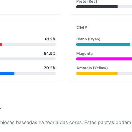
Preto (Key)
CMY
61.2%
Ciano (Cyan)
54.5%
Magenta
70.2%
Amarelo (Yellow)
s
osas baseadas na teoria das cores. Estas paletas podem aj