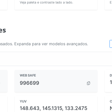
Veja paleta e contraste lado a lado.
E
es
usados. Expanda para ver modelos avançados.
WEB SAFE
D
996699
YUV
C
148.643, 145.1315, 133.2475