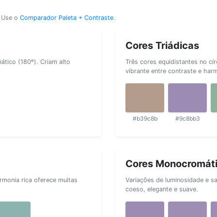
? Use o
Comparador Paleta + Contraste
.
Cores Triádicas
tico (180º). Criam alto
Três cores equidistantes no cí
vibrante entre contraste e har
#b39c8b
#9c8bb3
Cores Monocromát
rmonia rica oferece muitas
Variações de luminosidade e s
coeso, elegante e suave.