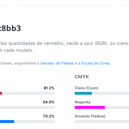
c8bb3
tes quantidades de vermelho, verde e azul (RGB), ou ciano
em cada modelo.
lizáveis, experimente o
Gerador de Paletas
e a
Escala de Cores
.
CMYK
61.2%
Ciano (Cyan)
54.5%
Magenta
70.2%
Amarelo (Yellow)