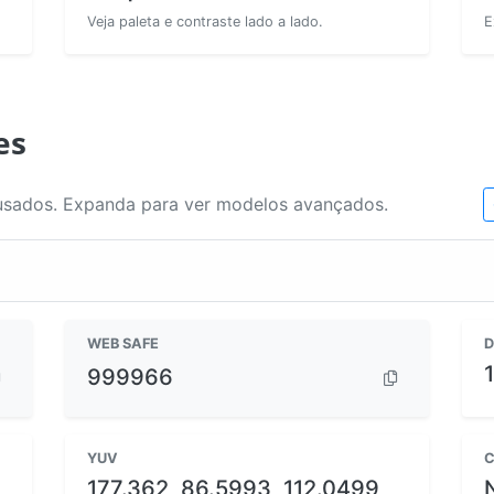
Veja paleta e contraste lado a lado.
E
es
usados. Expanda para ver modelos avançados.
WEB SAFE
D
999966
YUV
C
177.362, 86.5993, 112.0499