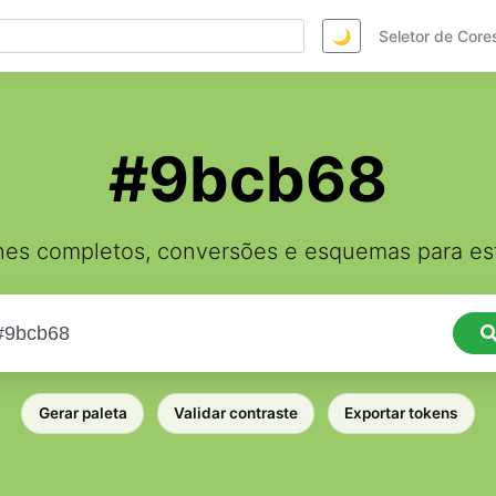
🌙
Seletor de Core
#9bcb68
hes completos, conversões e esquemas para est
Gerar paleta
Validar contraste
Exportar tokens