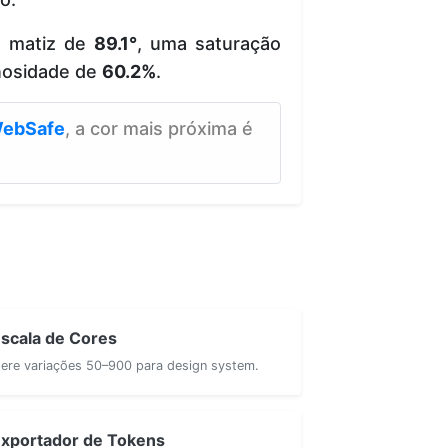
e matiz de
89.1°
, uma saturação
nosidade de
60.2%
.
ebSafe
, a cor mais próxima é
scala de Cores
ere variações 50–900 para design system.
xportador de Tokens