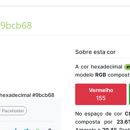
9bcb68
Sobre esta cor
A cor hexadecimal
#
modelo
RGB
composta
Vermelho
155
 Placeholder
No espaço de cor
C
composta por
23.6
Amarelo e
20.4%
Pret