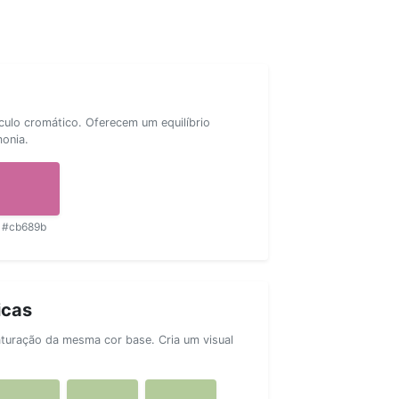
rculo cromático. Oferecem um equilíbrio
monia.
#cb689b
icas
aturação da mesma cor base. Cria um visual