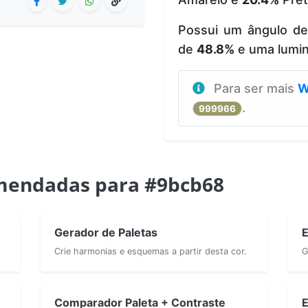
Possui um ângulo d
de
48.8%
e uma lumi
Para ser mais
W
.
999966
mendadas para #9bcb68
Gerador de Paletas
E
Crie harmonias e esquemas a partir desta cor.
G
Comparador Paleta + Contraste
E