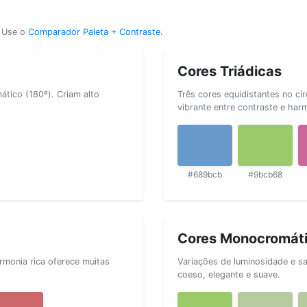
? Use o
Comparador Paleta + Contraste
.
Cores Triádicas
tico (180º). Criam alto
Três cores equidistantes no cí
vibrante entre contraste e har
#689bcb
#9bcb68
Cores Monocromát
rmonia rica oferece muitas
Variações de luminosidade e s
coeso, elegante e suave.