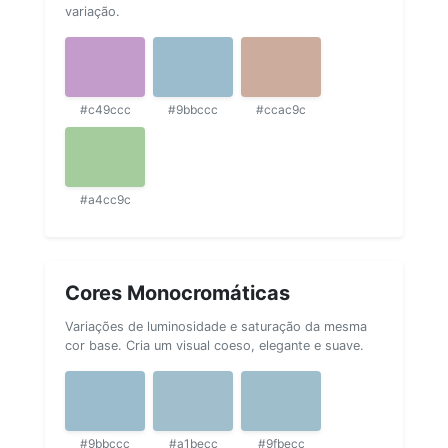
variação.
#c49ccc
#9bbccc
#ccac9c
#a4cc9c
Cores Monocromáticas
Variações de luminosidade e saturação da mesma
cor base. Cria um visual coeso, elegante e suave.
#9bbccc
#a1becc
#9fbecc