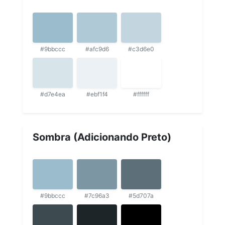
#9bbccc
#afc9d6
#c3d6e0
#d7e4ea
#ebf1f4
#ffffff
Sombra (Adicionando Preto)
#9bbccc
#7c96a3
#5d707a