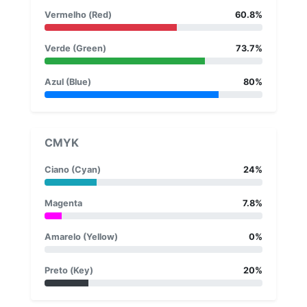
Vermelho (Red)
60.8%
Verde (Green)
73.7%
Azul (Blue)
80%
CMYK
Ciano (Cyan)
24%
Magenta
7.8%
Amarelo (Yellow)
0%
Preto (Key)
20%