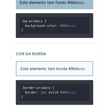
Este elemento tem fundo #9bbccc.
.bg-primary
 {

background-color
: 
#9bbccc
;

}
COR DA BORDA
Este elemento tem borda #9bbccc.
.border-primary
 {

border
: 
1px
 solid 
#9bbccc
;

}