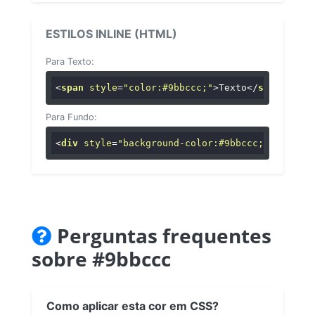
ESTILOS INLINE (HTML)
Para Texto:
<
span
style
=
"color:#9bbccc;"
>
Texto
</
span
>
Para Fundo:
<
div
style
=
"background-color:#9bbccc;"
>
...
</
di
Perguntas frequentes
sobre #9bbccc
Como aplicar esta cor em CSS?