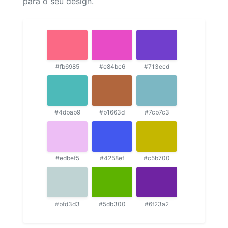
para o seu design.
#fb6985
#e84bc6
#713ecd
#4dbab9
#b1663d
#7cb7c3
#edbef5
#4258ef
#c5b700
#bfd3d3
#5db300
#6f23a2