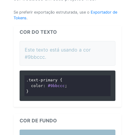
Se preferir exportação estruturada, use o
Exportador de
Tokens
.
COR DO TEXTO
Este texto está usando a cor
#9bbccc.
.text-primary
 {

color
: 
#9bbccc
;

}
COR DE FUNDO