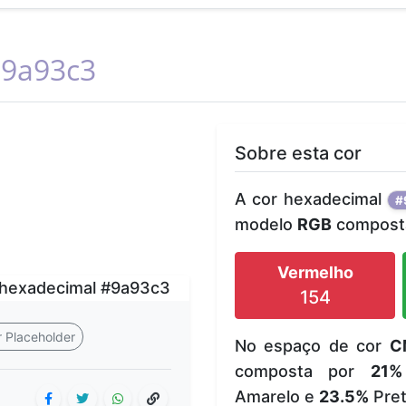
9a93c3
Sobre esta cor
A cor hexadecimal
#
modelo
RGB
composta
Vermelho
154
 Placeholder
No espaço de cor
C
composta por
21%
Amarelo e
23.5%
Pret