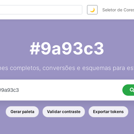
🌙
Seletor de Core
#9a93c3
hes completos, conversões e esquemas para est
Gerar paleta
Validar contraste
Exportar tokens