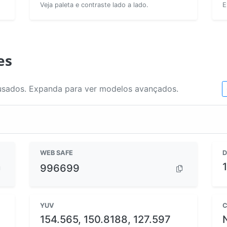
Veja paleta e contraste lado a lado.
E
es
usados. Expanda para ver modelos avançados.
WEB SAFE
D
996699
YUV
C
154.565, 150.8188, 127.597