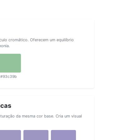
rculo cromático. Oferecem um equilíbrio
monia.
#93c39b
icas
aturação da mesma cor base. Cria um visual