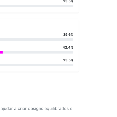
23.5%
39.6%
42.4%
23.5%
udar a criar designs equilibrados e