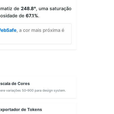
 matiz de
248.8°
, uma saturação
nosidade de
67.1%
.
ebSafe
, a cor mais próxima é
scala de Cores
ere variações 50–900 para design system.
xportador de Tokens