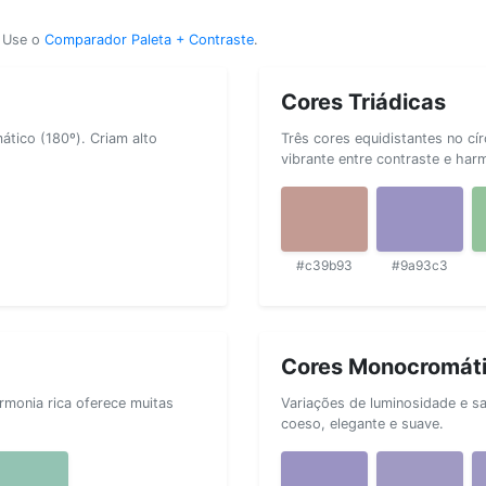
? Use o
Comparador Paleta + Contraste
.
Cores Triádicas
tico (180º). Criam alto
Três cores equidistantes no cí
vibrante entre contraste e har
#c39b93
#9a93c3
Cores Monocromát
rmonia rica oferece muitas
Variações de luminosidade e s
coeso, elegante e suave.