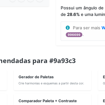
Possui um ângulo de
de
28.6%
e uma lumi
Para ser mais
W
.
996699
mendadas para #9a93c3
Gerador de Paletas
E
Crie harmonias e esquemas a partir desta cor.
G
Comparador Paleta + Contraste
E