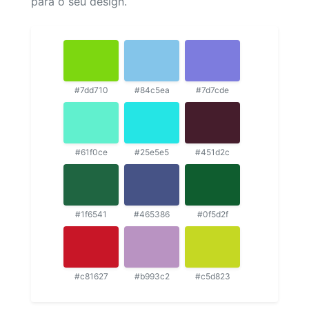
para o seu design.
#7dd710
#84c5ea
#7d7cde
#61f0ce
#25e5e5
#451d2c
#1f6541
#465386
#0f5d2f
#c81627
#b993c2
#c5d823