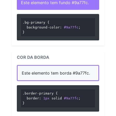
Este elemento tem fundo #9a77fc.
.bg-primary
 {

background-color
: 
#9a77fc
;

}
COR DA BORDA
Este elemento tem borda #9a77fc.
.border-primary
 {

border
: 
1px
 solid 
#9a77fc
;

}