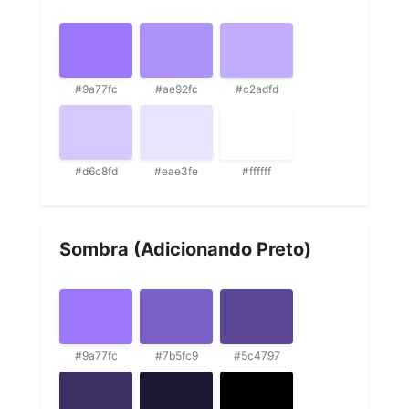
#9a77fc
#ae92fc
#c2adfd
#d6c8fd
#eae3fe
#ffffff
Sombra (Adicionando Preto)
#9a77fc
#7b5fc9
#5c4797