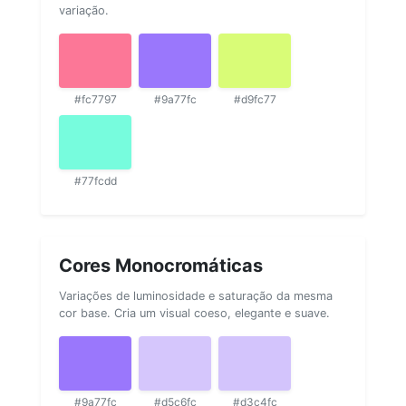
variação.
#fc7797
#9a77fc
#d9fc77
#77fcdd
Cores Monocromáticas
Variações de luminosidade e saturação da mesma
cor base. Cria um visual coeso, elegante e suave.
#9a77fc
#d5c6fc
#d3c4fc