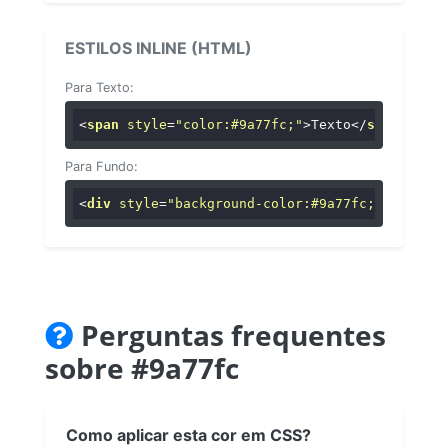
ESTILOS INLINE (HTML)
Para Texto:
<
span
style
=
"color:#9a77fc;"
>
Texto
</
span
>
Para Fundo:
<
div
style
=
"background-color:#9a77fc;"
>
...
</
di
Perguntas frequentes
sobre #9a77fc
Como aplicar esta cor em CSS?