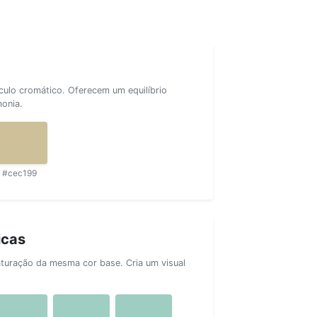
rculo cromático. Oferecem um equilíbrio
monia.
#cec199
icas
aturação da mesma cor base. Cria um visual