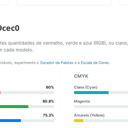
9cec0
es quantidades de vermelho, verde e azul (RGB), ou ciano
em cada modelo.
lizáveis, experimente o
Gerador de Paletas
e a
Escala de Cores
.
CMYK
60%
Ciano (Cyan)
80.8%
Magenta
75.3%
Amarelo (Yellow)