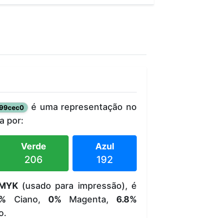
é uma representação no
99cec0
 por:
Verde
Azul
206
192
MYK
(usado para impressão), é
7%
Ciano,
0%
Magenta,
6.8%
o.