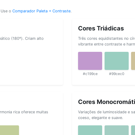
? Use o
Comparador Paleta + Contraste
.
Cores Triádicas
tico (180º). Criam alto
Três cores equidistantes no cí
vibrante entre contraste e har
#c199ce
#99cec0
Cores Monocromát
rmonia rica oferece muitas
Variações de luminosidade e s
coeso, elegante e suave.