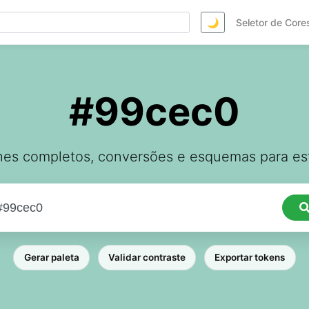
🌙
Seletor de Core
#99cec0
hes completos, conversões e esquemas para est
Gerar paleta
Validar contraste
Exportar tokens