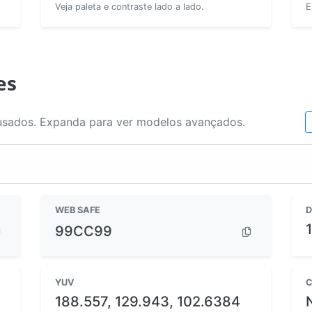
Veja paleta e contraste lado a lado.
E
es
usados. Expanda para ver modelos avançados.
WEB SAFE
D
99CC99
YUV
C
188.557, 129.943, 102.6384