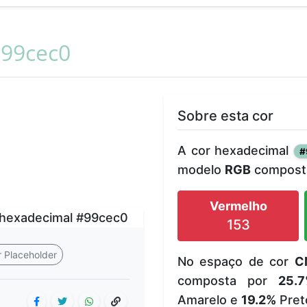
99cec0
Sobre esta cor
A cor hexadecimal
#
modelo
RGB
composta
Vermelho
153
 Placeholder
No espaço de cor
C
composta por
25.
Amarelo e
19.2%
Pret