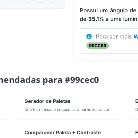
Possui um ângulo de
de
35.1%
e uma lumin
Para ser mais
W
.
99CC99
mendadas para #99cec0
Gerador de Paletas
E
Crie harmonias e esquemas a partir desta cor.
G
Comparador Paleta + Contraste
E