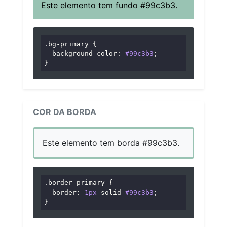
Este elemento tem fundo #99c3b3.
.bg-primary
 {

background-color
: 
#99c3b3
;

}
COR DA BORDA
Este elemento tem borda #99c3b3.
.border-primary
 {

border
: 
1px
 solid 
#99c3b3
;

}