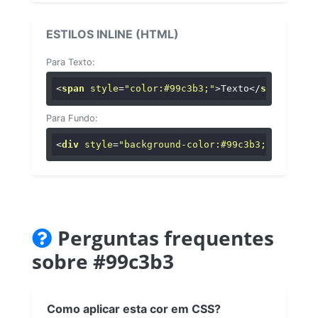
ESTILOS INLINE (HTML)
Para Texto:
<
span
style
=
"color:#99c3b3;"
>
Texto
</
span
>
Para Fundo:
<
div
style
=
"background-color:#99c3b3;"
>
...
</
di
Perguntas frequentes
sobre #99c3b3
Como aplicar esta cor em CSS?