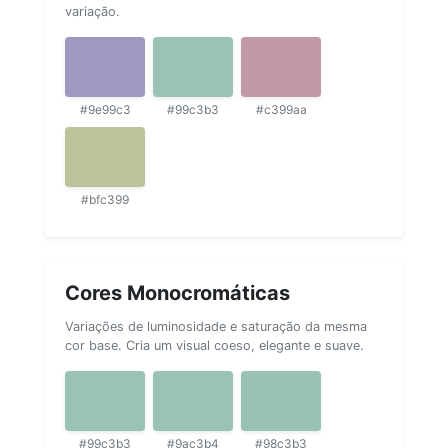
variação.
#9e99c3
#99c3b3
#c399aa
#bfc399
Cores Monocromáticas
Variações de luminosidade e saturação da mesma
cor base. Cria um visual coeso, elegante e suave.
#99c3b3
#9ac3b4
#98c3b3