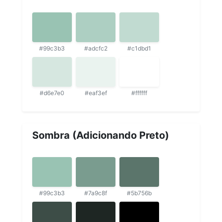
#99c3b3
#adcfc2
#c1dbd1
#d6e7e0
#eaf3ef
#ffffff
Sombra (Adicionando Preto)
#99c3b3
#7a9c8f
#5b756b