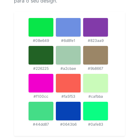
para o seu design.
#08e649
#6d8fe1
#823aa9
#226225
#a2cbae
#9b8667
#f100cc
#fa5f53
#cafbba
#44dd87
#0643b6
#0afe83