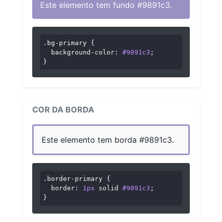
Este elemento tem fundo #9891c3.
.bg-primary
 {

background-color
: 
#9891c3
;

}
COR DA BORDA
Este elemento tem borda #9891c3.
.border-primary
 {

border
: 
1px
 solid 
#9891c3
;

}