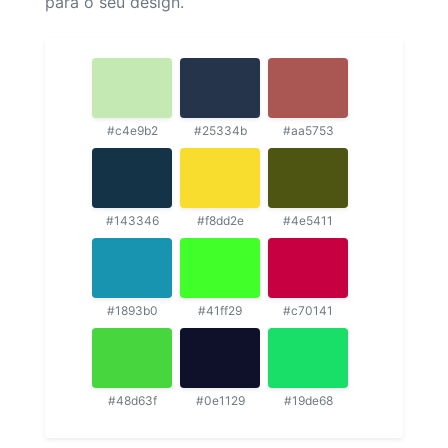
para o seu design.
#c4e9b2
#25334b
#aa5753
#143346
#f8dd2e
#4e5411
#1893b0
#41ff29
#c70141
#48d63f
#0e1129
#19de68