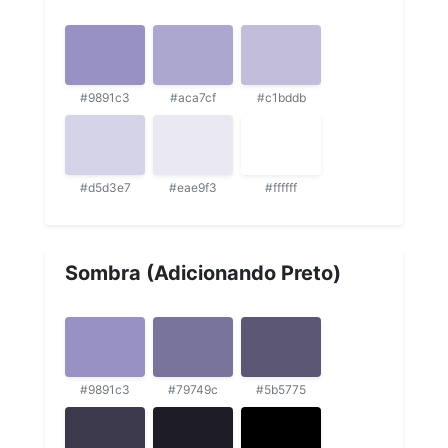
#9891c3
#aca7cf
#c1bddb
#d5d3e7
#eae9f3
#ffffff
Sombra (Adicionando Preto)
#9891c3
#79749c
#5b5775