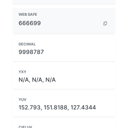
WEB SAFE
666699
DECIMAL
9998787
YXY
N/A, N/A, N/A
YUV
152.793, 151.8188, 127.4344
CIELUV