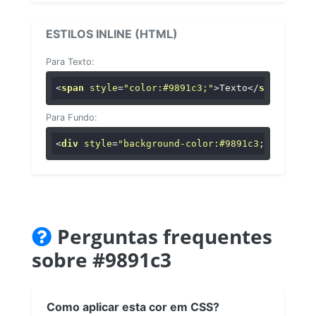
ESTILOS INLINE (HTML)
Para Texto:
<
span
style
=
"color:#9891c3;"
>
Texto
</
span
>
Para Fundo:
<
div
style
=
"background-color:#9891c3;"
>
...
</
di
Perguntas frequentes
sobre #9891c3
Como aplicar esta cor em CSS?