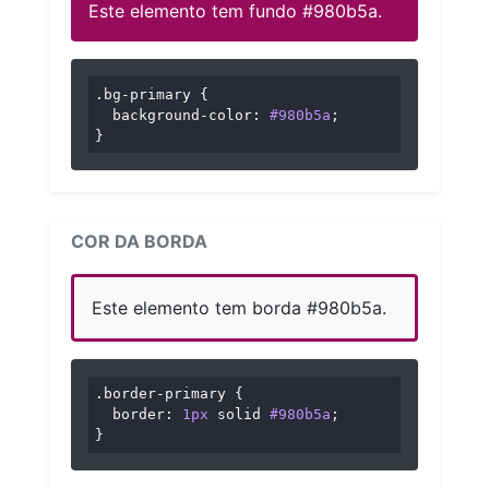
Este elemento tem fundo #980b5a.
.bg-primary
 {

background-color
: 
#980b5a
;

}
COR DA BORDA
Este elemento tem borda #980b5a.
.border-primary
 {

border
: 
1px
 solid 
#980b5a
;

}