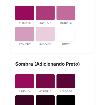
#980b5a
#ac3b7b
#c16c9c
#d59dbd
#eacede
#ffffff
Sombra (Adicionando Preto)
#980b5a
#790848
#5b0636