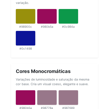
variação.
#98900c
#980b5a
#0c984a
#0c1498
Cores Monocromáticas
Variações de luminosidade e saturação da mesma
cor base. Cria um visual coeso, elegante e suave.
#980b5a
#98778a
#987689