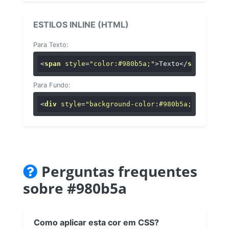
ESTILOS INLINE (HTML)
Para Texto:
<
span
style
=
"color:#980b5a;"
>
Texto
</
span
>
Para Fundo:
<
div
style
=
"background-color:#980b5a;"
>
...
</
di
Perguntas frequentes
sobre #980b5a
Como aplicar esta cor em CSS?