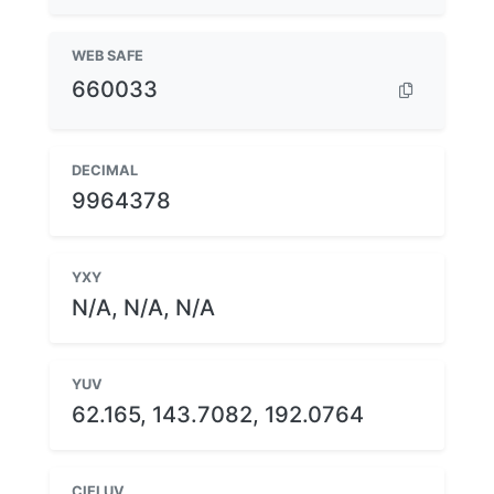
WEB SAFE
660033
DECIMAL
9964378
YXY
N/A, N/A, N/A
YUV
62.165, 143.7082, 192.0764
CIELUV