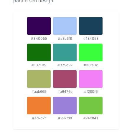
para o seu design.
#340055
#a8c6f8
#184058
#137109
#379c92
#38fe3c
#aab665
#a6476e
#f280f6
#ed7d2f
#997fd8
#74c841