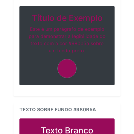
Título de Exemplo
Este é um parágrafo de exemplo
para demonstrar a legibilidade do
texto com a cor #980b5a sobre
um fundo preto.
TEXTO SOBRE FUNDO #980B5A
Texto Branco