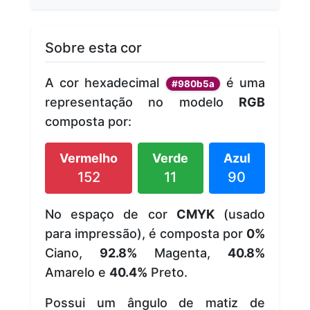
Sobre esta cor
A cor hexadecimal
é uma
#980b5a
representação no modelo
RGB
composta por:
Vermelho
Verde
Azul
152
11
90
No espaço de cor
CMYK
(usado
para impressão), é composta por
0%
Ciano,
92.8%
Magenta,
40.8%
Amarelo e
40.4%
Preto.
Possui um ângulo de matiz de