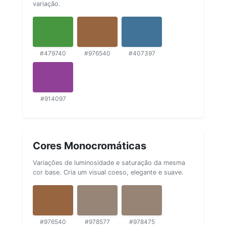
variação.
#479740
#976540
#407397
#914097
Cores Monocromáticas
Variações de luminosidade e saturação da mesma
cor base. Cria um visual coeso, elegante e suave.
#976540
#978577
#978475