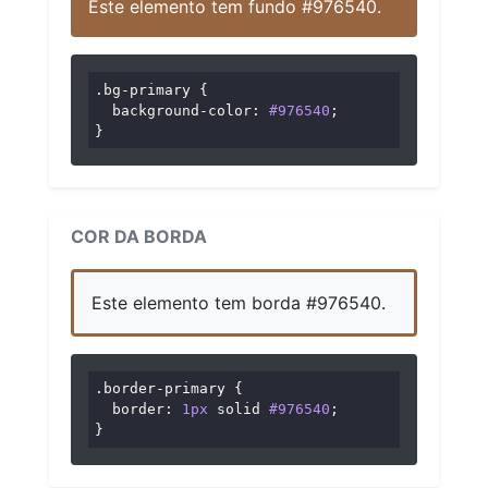
Este elemento tem fundo #976540.
.bg-primary
 {

background-color
: 
#976540
;

}
COR DA BORDA
Este elemento tem borda #976540.
.border-primary
 {

border
: 
1px
 solid 
#976540
;

}