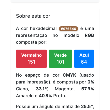
Sobre esta cor
A cor hexadecimal
é uma
#976540
representação no modelo
RGB
composta por:
Vermelho
Verde
Azul
151
101
64
No espaço de cor
CMYK
(usado
para impressão), é composta por
0%
Ciano,
33.1%
Magenta,
57.6%
Amarelo e
40.8%
Preto.
Possui um ângulo de matiz de
25.5°
,