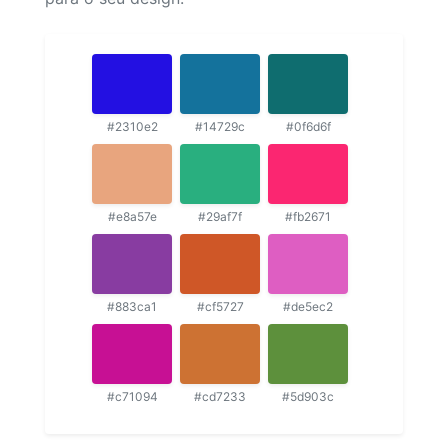
#2310e2
#14729c
#0f6d6f
#e8a57e
#29af7f
#fb2671
#883ca1
#cf5727
#de5ec2
#c71094
#cd7233
#5d903c