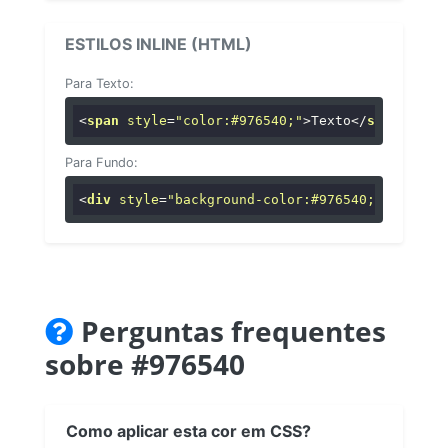
ESTILOS INLINE (HTML)
Para Texto:
<
span
style
=
"color:#976540;"
>
Texto
</
span
>
Para Fundo:
<
div
style
=
"background-color:#976540;"
>
...
</
di
Perguntas frequentes
sobre #976540
Como aplicar esta cor em CSS?