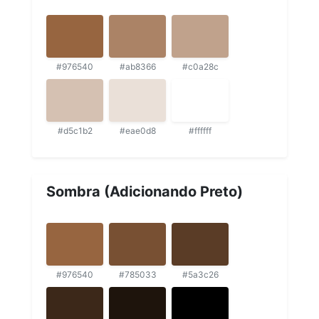
#976540
#ab8366
#c0a28c
#d5c1b2
#eae0d8
#ffffff
Sombra (Adicionando Preto)
#976540
#785033
#5a3c26