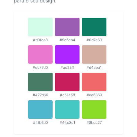
para o seu design.
#d0fce8
#9c5cb4
#0d7e63
#ec77d0
#ac25ff
#d4aea1
#477d66
#c51e58
#ee6869
#4fb6d0
#44c8c1
#8bdc27