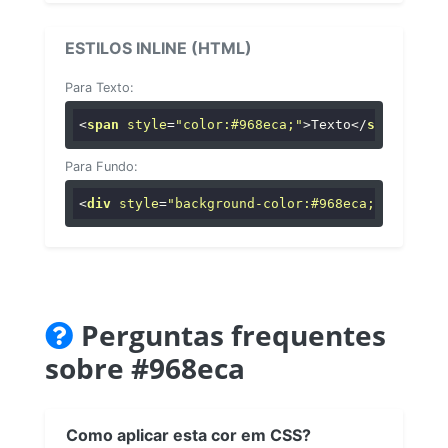
ESTILOS INLINE (HTML)
Para Texto:
<
span
style
=
"color:#968eca;"
>
Texto
</
span
>
Para Fundo:
<
div
style
=
"background-color:#968eca;"
>
...
</
di
Perguntas frequentes
sobre #968eca
Como aplicar esta cor em CSS?