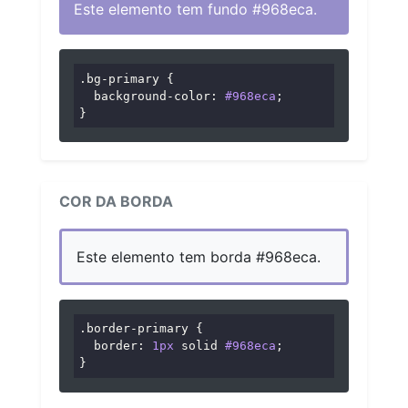
Este elemento tem fundo #968eca.
.bg-primary
 {

background-color
: 
#968eca
;

}
COR DA BORDA
Este elemento tem borda #968eca.
.border-primary
 {

border
: 
1px
 solid 
#968eca
;

}