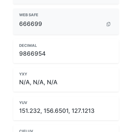
WEB SAFE
666699
DECIMAL
9866954
YXY
N/A, N/A, N/A
YUV
151.232, 156.6501, 127.1213
CIELUV