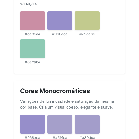
variação.
#ca8ea4
#968eca
#c2ca8e
#8ecab4
Cores Monocromáticas
Variações de luminosidade e saturação da mesma
cor base. Cria um visual coeso, elegante e suave.
#968eca
#a59fca
#a39dca