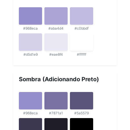
#968eca
#aba4d4
#c0bbdf
#d5d1e9
#eae8f4
#ffffff
Sombra (Adicionando Preto)
#968eca
#7871a1
#5a5579