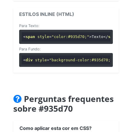
ESTILOS INLINE (HTML)
Para Texto:
<
span
style
=
"color:#935d70;"
>
Texto
</
span
>
Para Fundo:
<
div
style
=
"background-color:#935d70;"
>
...
</
di
Perguntas frequentes
sobre #935d70
Como aplicar esta cor em CSS?