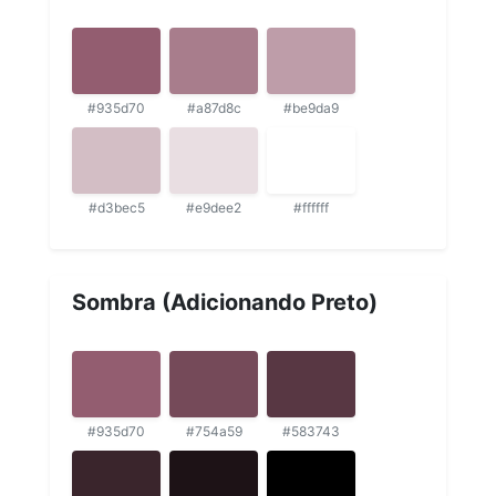
#935d70
#a87d8c
#be9da9
#d3bec5
#e9dee2
#ffffff
Sombra (Adicionando Preto)
#935d70
#754a59
#583743