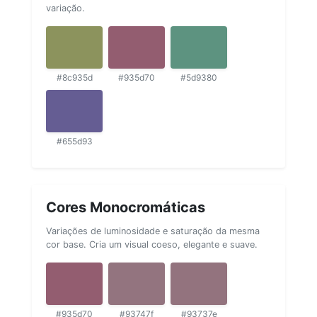
variação.
#8c935d
#935d70
#5d9380
#655d93
Cores Monocromáticas
Variações de luminosidade e saturação da mesma
cor base. Cria um visual coeso, elegante e suave.
#935d70
#93747f
#93737e