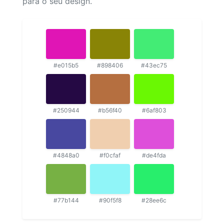
para o seu design.
#e015b5
#898406
#43ec75
#250944
#b56f40
#6af803
#4848a0
#f0cfaf
#de4fda
#77b144
#90f5f8
#28ee6c