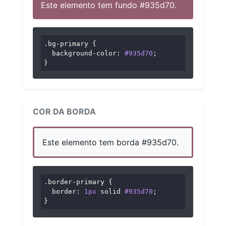
Este elemento tem fundo #935d70.
.bg-primary
 {

background-color
: 
#935d70
;

}
COR DA BORDA
Este elemento tem borda #935d70.
.border-primary
 {

border
: 
1px
 solid 
#935d70
;

}