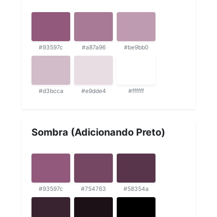
#93597c
#a87a96
#be9bb0
#d3bcca
#e9dde4
#ffffff
Sombra (Adicionando Preto)
#93597c
#754763
#58354a