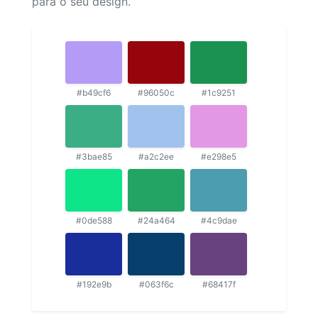
para o seu design.
#b49cf6
#96050c
#1c9251
#3bae85
#a2c2ee
#e298e5
#0de588
#24a464
#4c9dae
#192e9b
#063f6c
#68417f