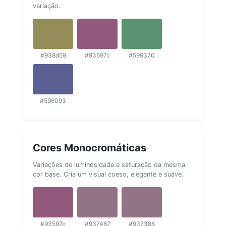
variação.
#938d59
#93597c
#599370
#596093
Cores Monocromáticas
Variações de luminosidade e saturação da mesma
cor base. Cria um visual coeso, elegante e suave.
#93597c
#937487
#937386