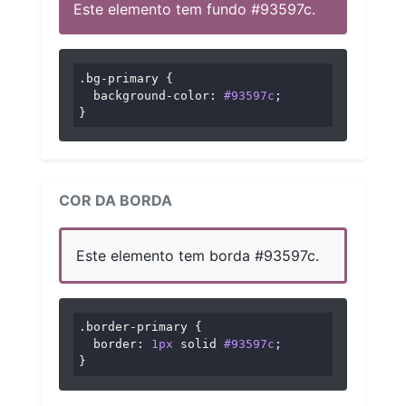
Este elemento tem fundo #93597c.
.bg-primary
 {

background-color
: 
#93597c
;

}
COR DA BORDA
Este elemento tem borda #93597c.
.border-primary
 {

border
: 
1px
 solid 
#93597c
;

}