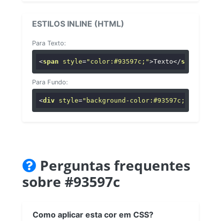
ESTILOS INLINE (HTML)
Para Texto:
<
span
style
=
"color:#93597c;"
>
Texto
</
span
>
Para Fundo:
<
div
style
=
"background-color:#93597c;"
>
...
</
di
Perguntas frequentes
sobre #93597c
Como aplicar esta cor em CSS?