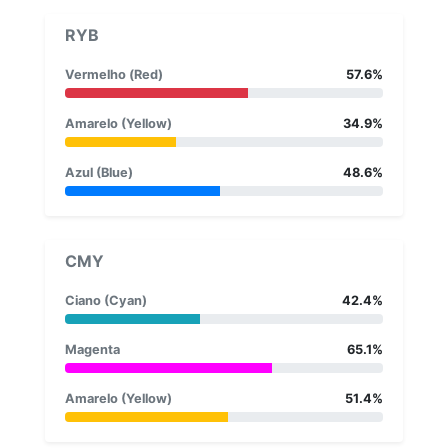
RYB
Vermelho (Red)
57.6%
Amarelo (Yellow)
34.9%
Azul (Blue)
48.6%
CMY
Ciano (Cyan)
42.4%
Magenta
65.1%
Amarelo (Yellow)
51.4%