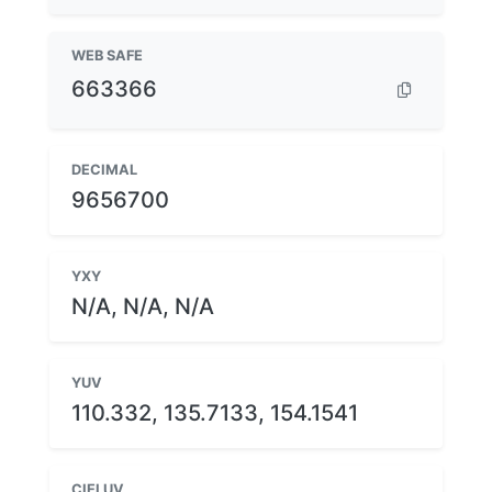
WEB SAFE
663366
DECIMAL
9656700
YXY
N/A, N/A, N/A
YUV
110.332, 135.7133, 154.1541
CIELUV