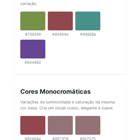
variação.
#759246
#92464e
#46928a
#644692
Cores Monocromáticas
Variações de luminosidade e saturação da mesma
cor base. Cria um visual coeso, elegante e suave.
#92464e
#927376
#927275