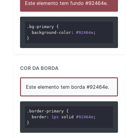
Este elemento tem fundo #92464e.
.bg-primary
 {

background-color
: 
#92464e
;

}
COR DA BORDA
Este elemento tem borda #92464e.
.border-primary
 {

border
: 
1px
 solid 
#92464e
;

}