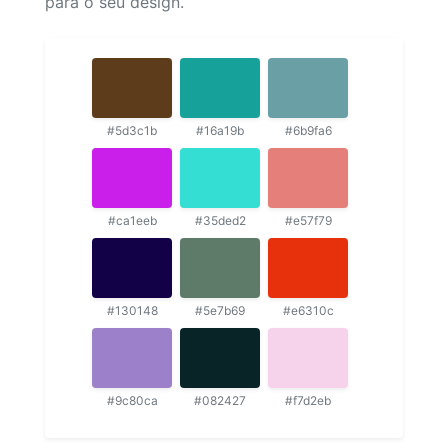
para o seu design.
#5d3c1b
#16a19b
#6b9fa6
#ca1eeb
#35ded2
#e57f79
#130148
#5e7b69
#e6310c
#9c80ca
#082427
#f7d2eb