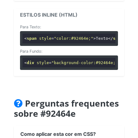
ESTILOS INLINE (HTML)
Para Texto:
<
span
style
=
"color:#92464e;"
>
Texto
</
span
>
Para Fundo:
<
div
style
=
"background-color:#92464e;"
>
...
</
di
Perguntas frequentes
sobre #92464e
Como aplicar esta cor em CSS?