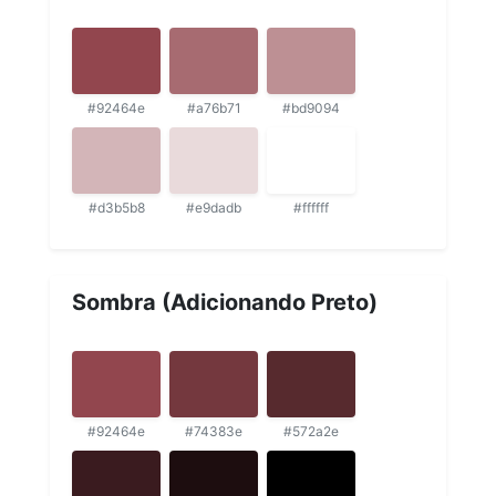
#92464e
#a76b71
#bd9094
#d3b5b8
#e9dadb
#ffffff
Sombra (Adicionando Preto)
#92464e
#74383e
#572a2e