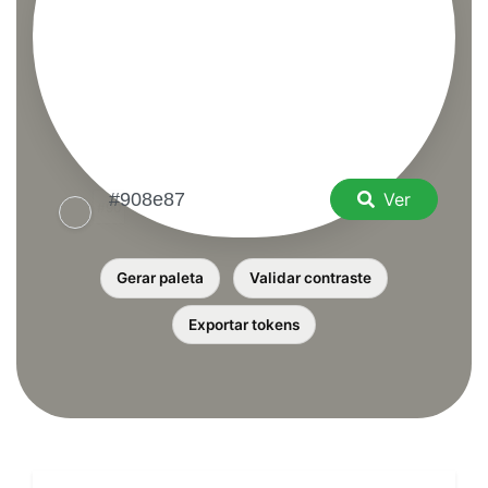
Ver
Gerar paleta
Validar contraste
Exportar tokens