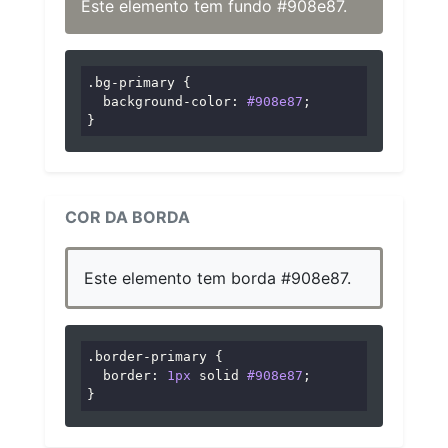
Este elemento tem fundo #908e87.
.bg-primary
 {

background-color
: 
#908e87
;

}
COR DA BORDA
Este elemento tem borda #908e87.
.border-primary
 {

border
: 
1px
 solid 
#908e87
;

}