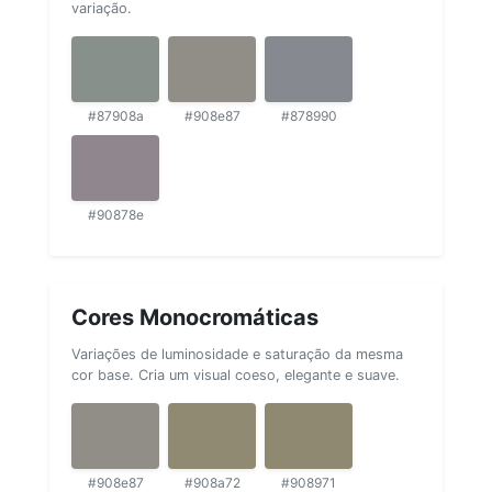
variação.
#87908a
#908e87
#878990
#90878e
Cores Monocromáticas
Variações de luminosidade e saturação da mesma
cor base. Cria um visual coeso, elegante e suave.
#908e87
#908a72
#908971