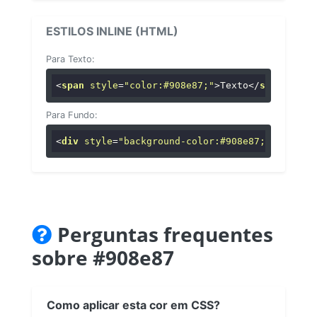
ESTILOS INLINE (HTML)
Para Texto:
<
span
style
=
"color:#908e87;"
>
Texto
</
span
>
Para Fundo:
<
div
style
=
"background-color:#908e87;"
>
...
</
di
Perguntas frequentes
sobre #908e87
Como aplicar esta cor em CSS?