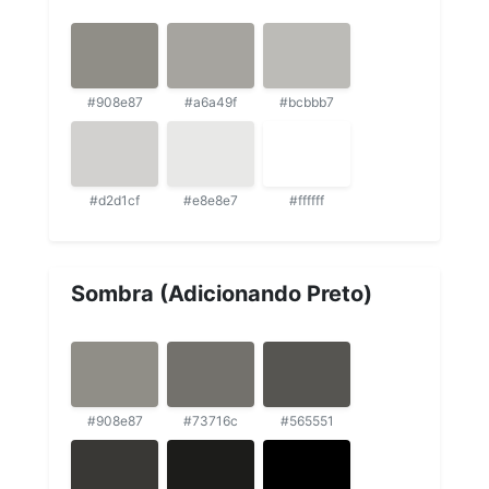
#908e87
#a6a49f
#bcbbb7
#d2d1cf
#e8e8e7
#ffffff
Sombra (Adicionando Preto)
#908e87
#73716c
#565551