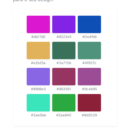
#db17d0
#8223e5
#0e4fb6
#e2b25a
#3a715b
#4f937c
#8966e3
#963561
#9c4b95
#3ae5bb
#2aa940
#8d2039