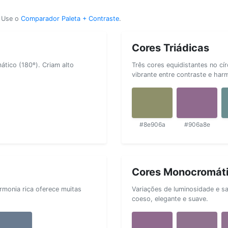
? Use o
Comparador Paleta + Contraste
.
Cores Triádicas
tico (180º). Criam alto
Três cores equidistantes no cí
vibrante entre contraste e har
#8e906a
#906a8e
Cores Monocromát
rmonia rica oferece muitas
Variações de luminosidade e s
coeso, elegante e suave.