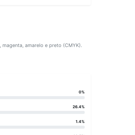
o, magenta, amarelo e preto (CMYK).
0%
26.4%
1.4%