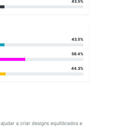
43.5%
43.5%
58.4%
44.3%
udar a criar designs equilibrados e