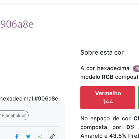
906a8e
Sobre esta cor
A cor hexadecimal
#
modelo
RGB
composta
Vermelho
144
 Placeholder
No espaço de cor
C
composta por
0%
Amarelo e
43.5%
Pret