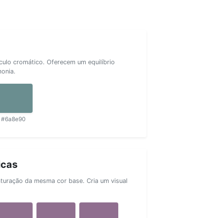
rculo cromático. Oferecem um equilíbrio
monia.
#6a8e90
icas
aturação da mesma cor base. Cria um visual