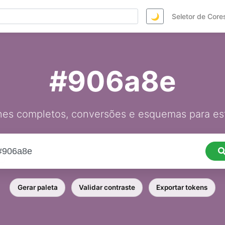
🌙
Seletor de Core
#906a8e
hes completos, conversões e esquemas para est
Gerar paleta
Validar contraste
Exportar tokens