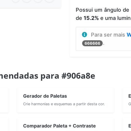
Possui um ângulo de
de
15.2%
e uma lumin
Para ser mais
W
.
666666
mendadas para #906a8e
Gerador de Paletas
E
Crie harmonias e esquemas a partir desta cor.
G
Comparador Paleta + Contraste
E