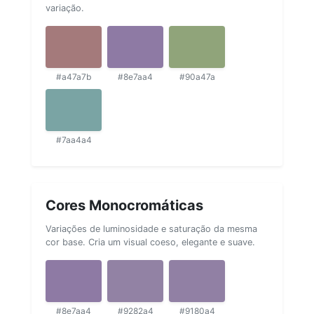
variação.
#a47a7b
#8e7aa4
#90a47a
#7aa4a4
Cores Monocromáticas
Variações de luminosidade e saturação da mesma
cor base. Cria um visual coeso, elegante e suave.
#8e7aa4
#9282a4
#9180a4