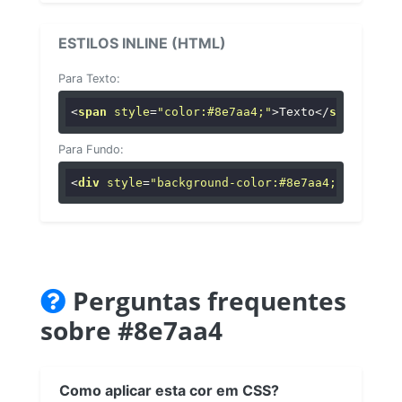
ESTILOS INLINE (HTML)
Para Texto:
<
span
style
=
"color:#8e7aa4;"
>
Texto
</
span
>
Para Fundo:
<
div
style
=
"background-color:#8e7aa4;"
>
...
</
di
Perguntas frequentes
sobre #8e7aa4
Como aplicar esta cor em CSS?