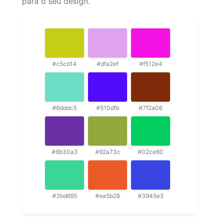
para o seu design.
#c5cd14
#dfa2ef
#f512e4
#6dddc5
#510dfb
#7f2a08
#6b30a3
#92a73c
#02ce60
#3bd695
#ea5b28
#3945e3