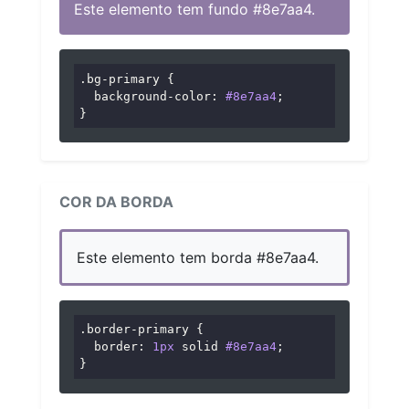
Este elemento tem fundo #8e7aa4.
.bg-primary
 {

background-color
: 
#8e7aa4
;

}
COR DA BORDA
Este elemento tem borda #8e7aa4.
.border-primary
 {

border
: 
1px
 solid 
#8e7aa4
;

}