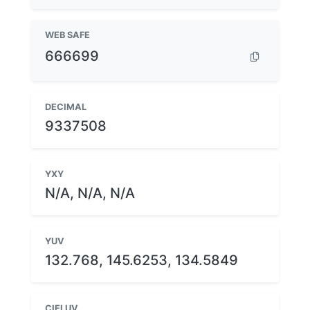
WEB SAFE
666699
DECIMAL
9337508
YXY
N/A, N/A, N/A
YUV
132.768, 145.6253, 134.5849
CIELUV