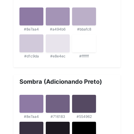
#8e7aa4
#a494b6
#bbafc8
#d1c9da
#e8e4ec
#ffffff
Sombra (Adicionando Preto)
#8e7aa4
#716183
#554962