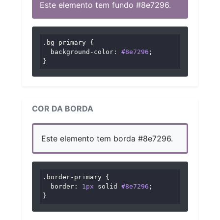
Este elemento tem fundo #8e7296.
.bg-primary
 {

background-color
: 
#8e7296
;

}
COR DA BORDA
Este elemento tem borda #8e7296.
.border-primary
 {

border
: 
1px
 solid 
#8e7296
;

}