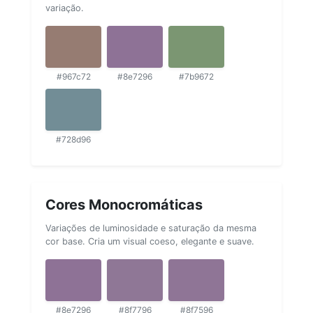
variação.
#967c72
#8e7296
#7b9672
#728d96
Cores Monocromáticas
Variações de luminosidade e saturação da mesma
cor base. Cria um visual coeso, elegante e suave.
#8e7296
#8f7796
#8f7596