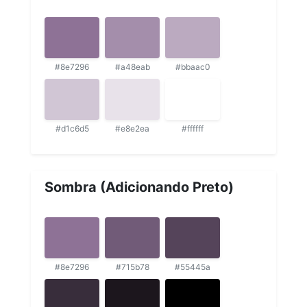
#8e7296
#a48eab
#bbaac0
#d1c6d5
#e8e2ea
#ffffff
Sombra (Adicionando Preto)
#8e7296
#715b78
#55445a