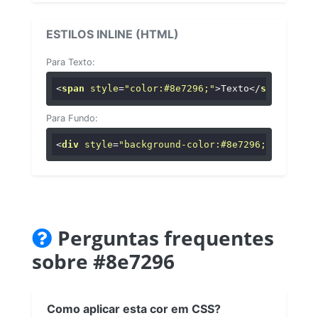
ESTILOS INLINE (HTML)
Para Texto:
<
span
style
=
"color:#8e7296;"
>
Texto
</
span
>
Para Fundo:
<
div
style
=
"background-color:#8e7296;"
>
...
</
di
Perguntas frequentes
sobre #8e7296
Como aplicar esta cor em CSS?