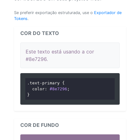
Se preferir exportação estruturada, use o
Exportador de
Tokens
.
COR DO TEXTO
Este texto está usando a cor
#8e7296.
.text-primary
 {

color
: 
#8e7296
;

}
COR DE FUNDO