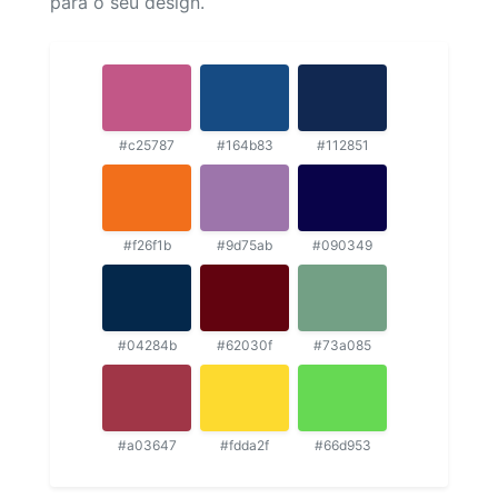
para o seu design.
#c25787
#164b83
#112851
#f26f1b
#9d75ab
#090349
#04284b
#62030f
#73a085
#a03647
#fdda2f
#66d953