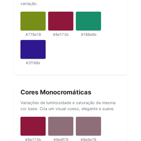
variação.
#778e18
#8e173b
#188e6b
#2f188e
Cores Monocromáticas
Variações de luminosidade e saturação da mesma
cor base. Cria um visual coeso, elegante e suave.
#8e173b
#8e6f79
#8e6e78