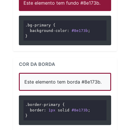
Este elemento tem fundo #8e173b.
.bg-primary
 {

background-color
: 
#8e173b
;

}
COR DA BORDA
Este elemento tem borda #8e173b.
.border-primary
 {

border
: 
1px
 solid 
#8e173b
;

}