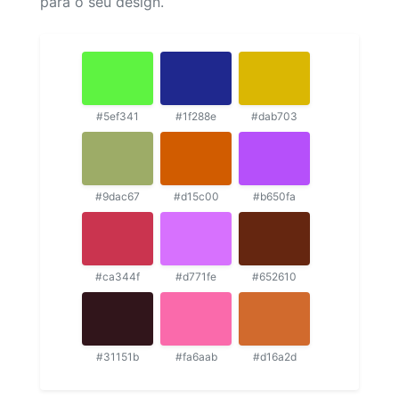
para o seu design.
#5ef341
#1f288e
#dab703
#9dac67
#d15c00
#b650fa
#ca344f
#d771fe
#652610
#31151b
#fa6aab
#d16a2d