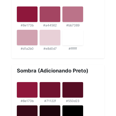
#8e173b
#a44562
#bb7389
#d1a2b0
#e8d0d7
#ffffff
Sombra (Adicionando Preto)
#8e173b
#71122f
#550d23