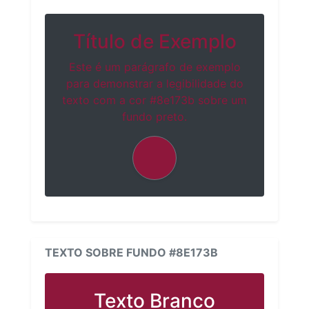
Título de Exemplo
Este é um parágrafo de exemplo
para demonstrar a legibilidade do
texto com a cor #8e173b sobre um
fundo preto.
TEXTO SOBRE FUNDO #8E173B
Texto Branco