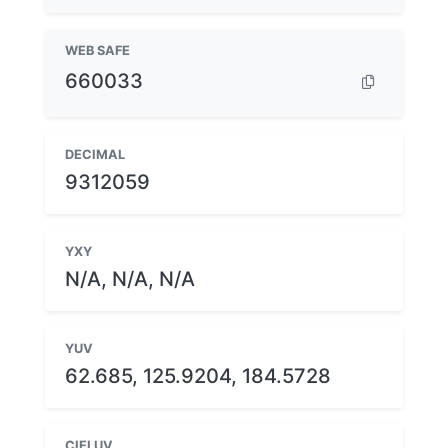
WEB SAFE
660033
DECIMAL
9312059
YXY
N/A, N/A, N/A
YUV
62.685, 125.9204, 184.5728
CIELUV