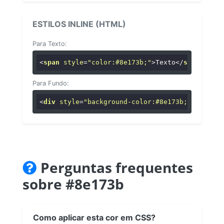
ESTILOS INLINE (HTML)
Para Texto:
<
span
style
=
"color:#8e173b;"
>
Texto
</
span
>
Para Fundo:
<
div
style
=
"background-color:#8e173b;"
>
...
</
di
Perguntas frequentes
sobre #8e173b
Como aplicar esta cor em CSS?