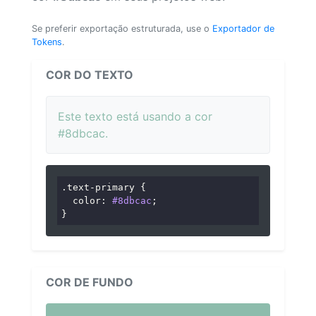
Se preferir exportação estruturada, use o
Exportador de
Tokens
.
COR DO TEXTO
Este texto está usando a cor
#8dbcac.
.text-primary
 {

color
: 
#8dbcac
;

}
COR DE FUNDO