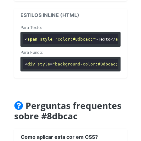
ESTILOS INLINE (HTML)
Para Texto:
<
span
style
=
"color:#8dbcac;"
>
Texto
</
span
>
Para Fundo:
<
div
style
=
"background-color:#8dbcac;"
>
...
</
di
Perguntas frequentes
sobre #8dbcac
Como aplicar esta cor em CSS?