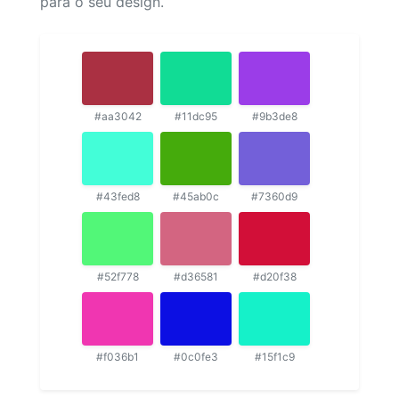
para o seu design.
#aa3042
#11dc95
#9b3de8
#43fed8
#45ab0c
#7360d9
#52f778
#d36581
#d20f38
#f036b1
#0c0fe3
#15f1c9