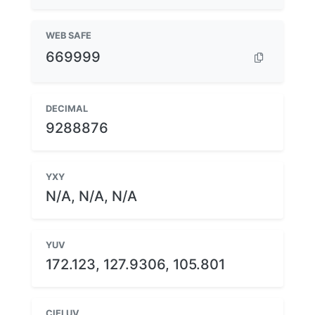
WEB SAFE
669999
DECIMAL
9288876
YXY
N/A, N/A, N/A
YUV
172.123, 127.9306, 105.801
CIELUV