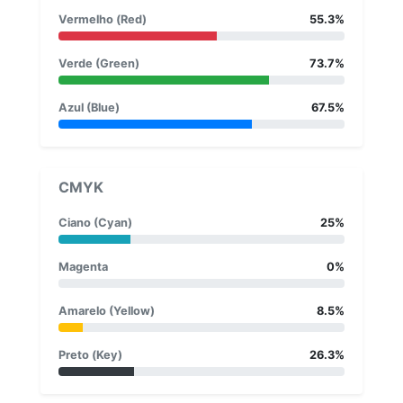
Vermelho (Red)
55.3%
Verde (Green)
73.7%
Azul (Blue)
67.5%
CMYK
Ciano (Cyan)
25%
Magenta
0%
Amarelo (Yellow)
8.5%
Preto (Key)
26.3%