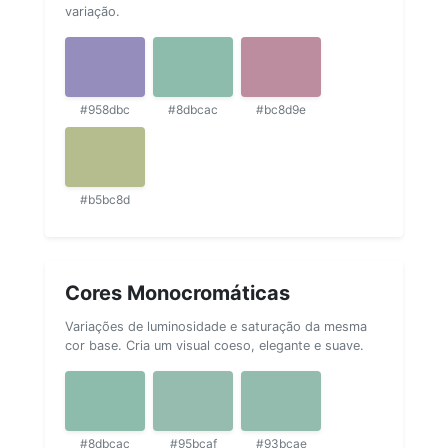
variação.
#958dbc
#8dbcac
#bc8d9e
#b5bc8d
Cores Monocromáticas
Variações de luminosidade e saturação da mesma
cor base. Cria um visual coeso, elegante e suave.
#8dbcac
#95bcaf
#93bcae