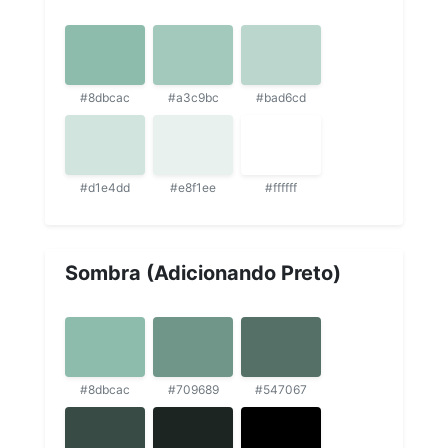
#8dbcac
#a3c9bc
#bad6cd
#d1e4dd
#e8f1ee
#ffffff
Sombra (Adicionando Preto)
#8dbcac
#709689
#547067