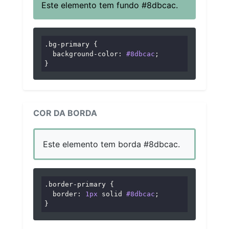
Este elemento tem fundo #8dbcac.
.bg-primary
 {

background-color
: 
#8dbcac
;

}
COR DA BORDA
Este elemento tem borda #8dbcac.
.border-primary
 {

border
: 
1px
 solid 
#8dbcac
;

}