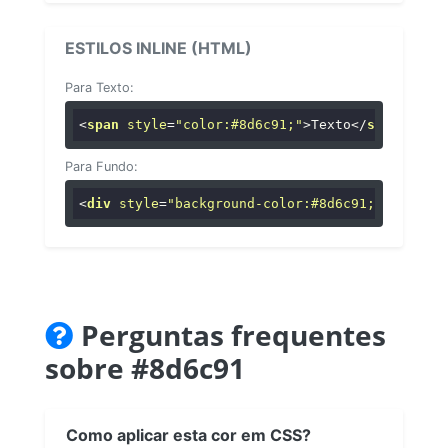
ESTILOS INLINE (HTML)
Para Texto:
<
span
style
=
"color:#8d6c91;"
>
Texto
</
span
>
Para Fundo:
<
div
style
=
"background-color:#8d6c91;"
>
...
</
di
Perguntas frequentes
sobre #8d6c91
Como aplicar esta cor em CSS?