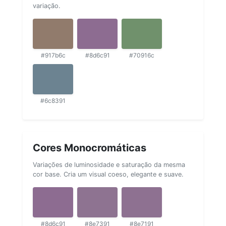
variação.
#917b6c
#8d6c91
#70916c
#6c8391
Cores Monocromáticas
Variações de luminosidade e saturação da mesma
cor base. Cria um visual coeso, elegante e suave.
#8d6c91
#8e7391
#8e7191