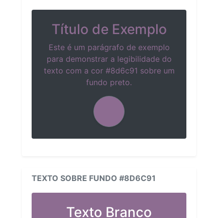
Título de Exemplo
Este é um parágrafo de exemplo
para demonstrar a legibilidade do
texto com a cor #8d6c91 sobre um
fundo preto.
TEXTO SOBRE FUNDO #8D6C91
Texto Branco