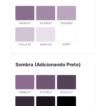
#8d6c91
#a389a7
#baa6bd
#d1c4d3
#e8e1e9
#ffffff
Sombra (Adicionando Preto)
#8d6c91
#705674
#544057