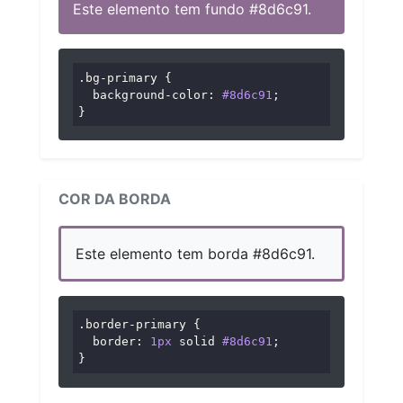
Este elemento tem fundo #8d6c91.
.bg-primary
 {

background-color
: 
#8d6c91
;

}
COR DA BORDA
Este elemento tem borda #8d6c91.
.border-primary
 {

border
: 
1px
 solid 
#8d6c91
;

}