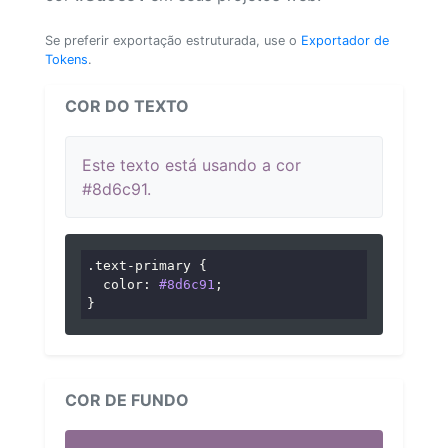
Se preferir exportação estruturada, use o
Exportador de
Tokens
.
COR DO TEXTO
Este texto está usando a cor
#8d6c91.
.text-primary
 {

color
: 
#8d6c91
;

}
COR DE FUNDO