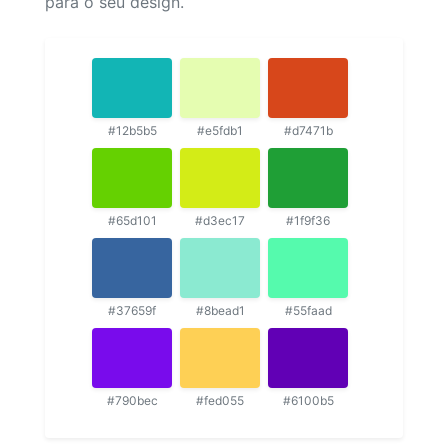
para o seu design.
#12b5b5
#e5fdb1
#d7471b
#65d101
#d3ec17
#1f9f36
#37659f
#8bead1
#55faad
#790bec
#fed055
#6100b5