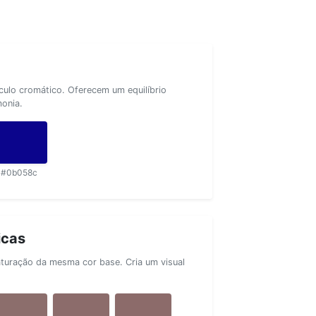
rculo cromático. Oferecem um equilíbrio
monia.
#0b058c
icas
aturação da mesma cor base. Cria um visual