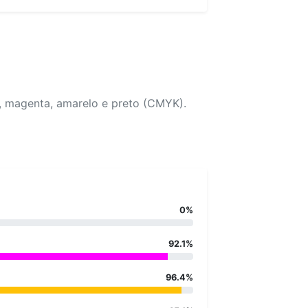
, magenta, amarelo e preto (CMYK).
0%
92.1%
96.4%