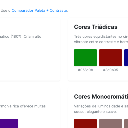
? Use o
Comparador Paleta + Contraste
.
Cores Triádicas
tico (180º). Criam alto
Três cores equidistantes no cí
vibrante entre contraste e har
#058c0b
#8c0b05
Cores Monocromát
rmonia rica oferece muitas
Variações de luminosidade e s
coeso, elegante e suave.