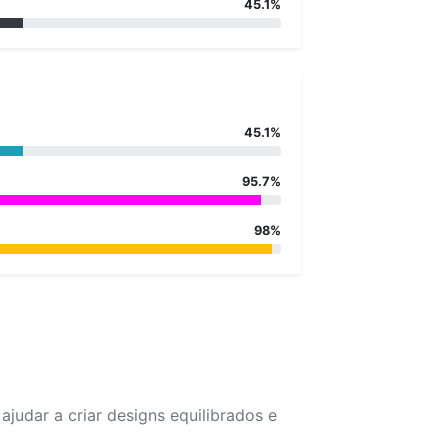
45.1%
45.1%
95.7%
98%
udar a criar designs equilibrados e