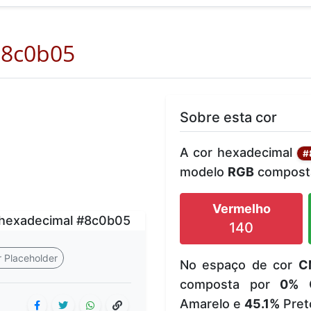
8c0b05
Sobre esta cor
A cor hexadecimal
#
modelo
RGB
composta
Vermelho
140
 Placeholder
No espaço de cor
C
composta por
0%
C
Amarelo e
45.1%
Pret