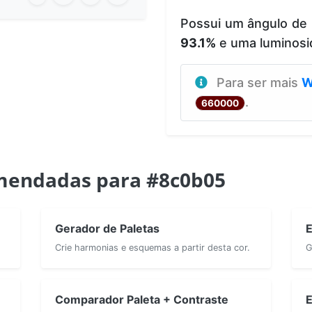
Possui um ângulo de
93.1%
e uma luminos
Para ser mais
W
.
660000
mendadas para #8c0b05
Gerador de Paletas
E
Crie harmonias e esquemas a partir desta cor.
G
Comparador Paleta + Contraste
E