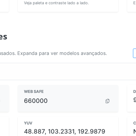
Veja paleta e contraste lado a lado.
E
es
usados. Expanda para ver modelos avançados.
WEB SAFE
D
660000
YUV
C
48.887, 103.2331, 192.9879