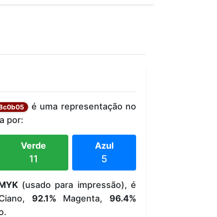
é uma representação no
8c0b05
 por:
Verde
Azul
11
5
MYK
(usado para impressão), é
iano,
92.1%
Magenta,
96.4%
o.