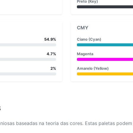
Preto (Key)
CMY
54.9%
Ciano (Cyan)
4.7%
Magenta
2%
Amarelo (Yellow)
s
osas baseadas na teoria das cores. Estas paletas podem aj