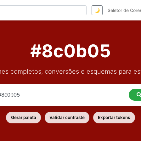
🌙
Seletor de Core
#8c0b05
hes completos, conversões e esquemas para est
Gerar paleta
Validar contraste
Exportar tokens