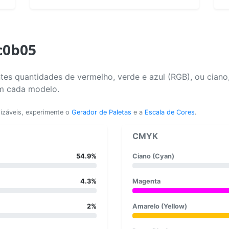
c0b05
tes quantidades de vermelho, verde e azul (RGB), ou ciano
em cada modelo.
lizáveis, experimente o
Gerador de Paletas
e a
Escala de Cores
.
CMYK
54.9%
Ciano (Cyan)
4.3%
Magenta
2%
Amarelo (Yellow)