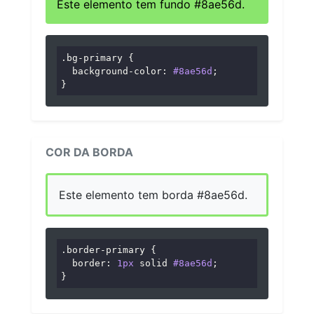
Este elemento tem fundo #8ae56d.
.bg-primary
 {

background-color
: 
#8ae56d
;

}
COR DA BORDA
Este elemento tem borda #8ae56d.
.border-primary
 {

border
: 
1px
 solid 
#8ae56d
;

}