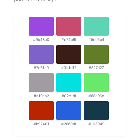
#9b48e0
#c74b6f
#5dd5b4
#7e61c9
#3b1d17
#627d27
#a19ca2
#02e1df
#68e96c
#b92401
#2660df
#163949