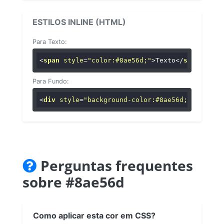
ESTILOS INLINE (HTML)
Para Texto:
<
span
style
=
"color:#8ae56d;"
>
Texto
</
span
>
Para Fundo:
<
div
style
=
"background-color:#8ae56d;"
>
...
</
di
Perguntas frequentes
sobre #8ae56d
Como aplicar esta cor em CSS?