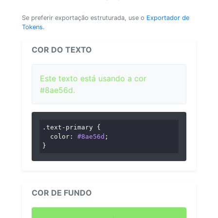
Se preferir exportação estruturada, use o
Exportador de
Tokens
.
COR DO TEXTO
Este texto está usando a cor
#8ae56d.
.text-primary
 {

color
: 
#8ae56d
;

}
COR DE FUNDO