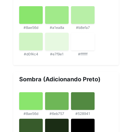
#8ae56d
#a1ea8a
#b8efa7
#d0f4c4
#e7f9e1
#ffffff
Sombra (Adicionando Preto)
#8ae56d
#6eb757
#528941