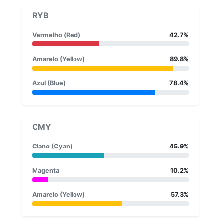
RYB
Vermelho (Red)
42.7%
Amarelo (Yellow)
89.8%
Azul (Blue)
78.4%
CMY
Ciano (Cyan)
45.9%
Magenta
10.2%
Amarelo (Yellow)
57.3%