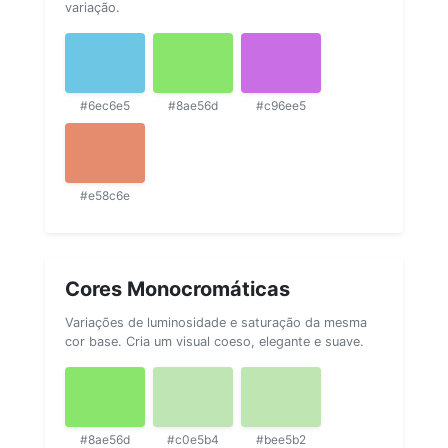
variação.
#6ec6e5
#8ae56d
#c96ee5
#e58c6e
Cores Monocromáticas
Variações de luminosidade e saturação da mesma
cor base. Cria um visual coeso, elegante e suave.
#8ae56d
#c0e5b4
#bee5b2