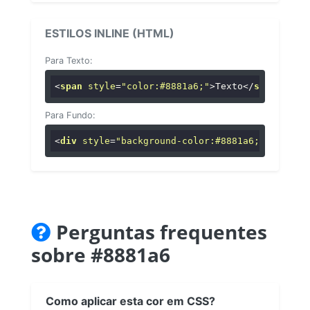
ESTILOS INLINE (HTML)
Para Texto:
<
span
style
=
"color:#8881a6;"
>
Texto
</
span
>
Para Fundo:
<
div
style
=
"background-color:#8881a6;"
>
...
</
di
Perguntas frequentes
sobre #8881a6
Como aplicar esta cor em CSS?