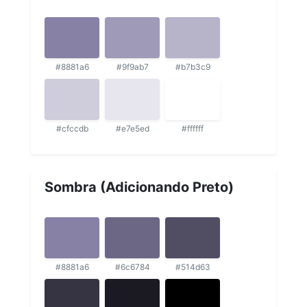
#8881a6
#9f9ab7
#b7b3c9
#cfccdb
#e7e5ed
#ffffff
Sombra (Adicionando Preto)
#8881a6
#6c6784
#514d63