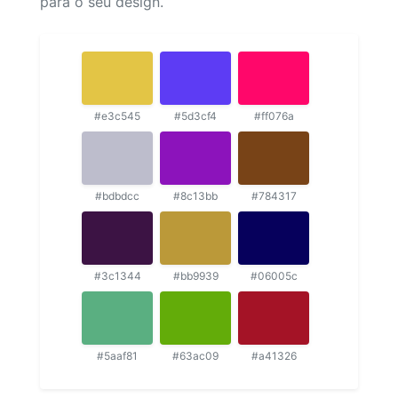
para o seu design.
#e3c545
#5d3cf4
#ff076a
#bdbdcc
#8c13bb
#784317
#3c1344
#bb9939
#06005c
#5aaf81
#63ac09
#a41326