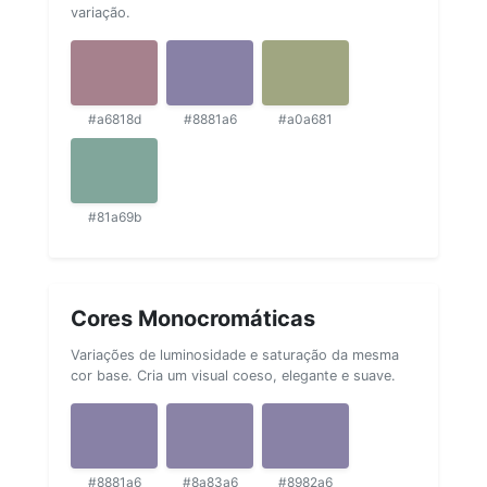
variação.
#a6818d
#8881a6
#a0a681
#81a69b
Cores Monocromáticas
Variações de luminosidade e saturação da mesma
cor base. Cria um visual coeso, elegante e suave.
#8881a6
#8a83a6
#8982a6