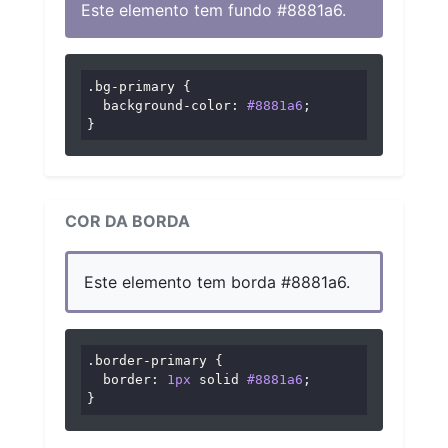
Este elemento tem fundo #8881a6.
.bg-primary
 {

background-color
: 
#8881a6
;

}
COR DA BORDA
Este elemento tem borda #8881a6.
.border-primary
 {

border
: 
1px
 solid 
#8881a6
;

}