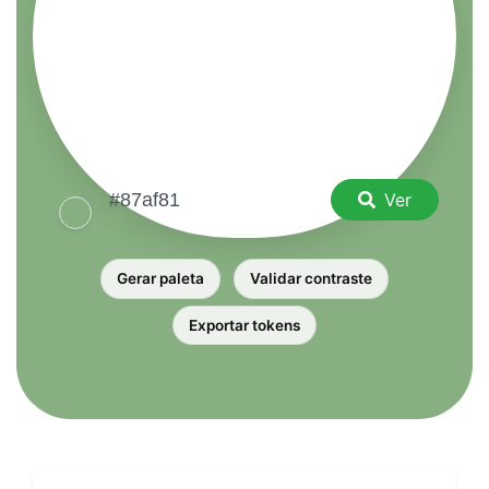
Ver
Gerar paleta
Validar contraste
Exportar tokens