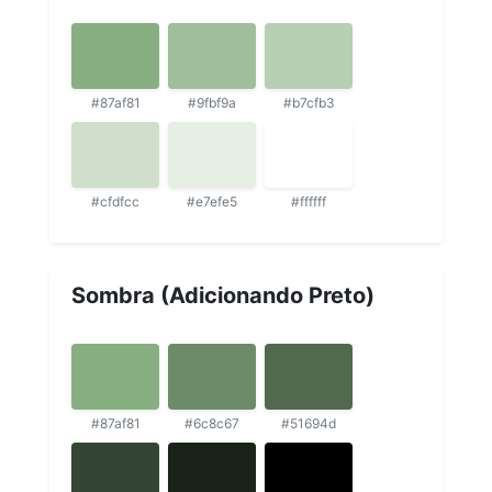
#87af81
#9fbf9a
#b7cfb3
#cfdfcc
#e7efe5
#ffffff
Sombra (Adicionando Preto)
#87af81
#6c8c67
#51694d