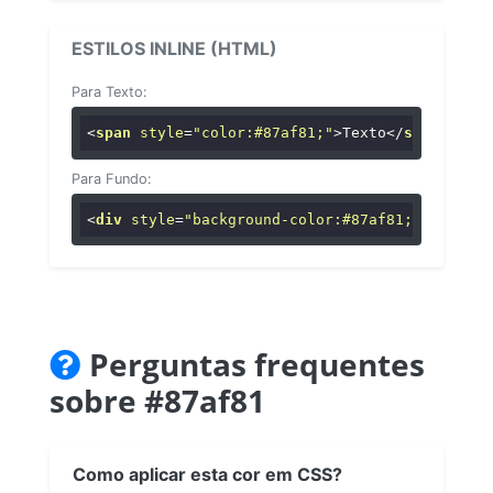
ESTILOS INLINE (HTML)
Para Texto:
<
span
style
=
"color:#87af81;"
>
Texto
</
span
>
Para Fundo:
<
div
style
=
"background-color:#87af81;"
>
...
</
di
Perguntas frequentes
sobre #87af81
Como aplicar esta cor em CSS?