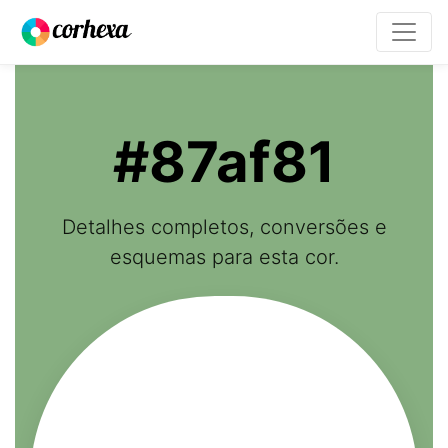
#87af81
Detalhes completos, conversões e
esquemas para esta cor.