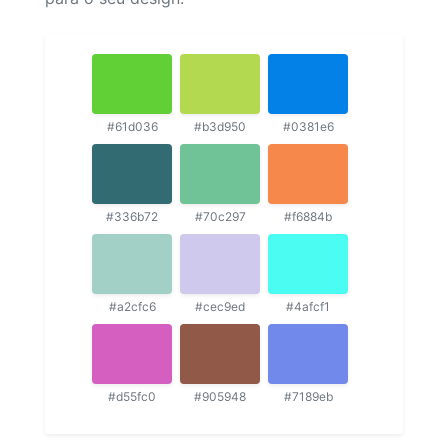
#61d036
#b3d950
#0381e6
#336b72
#70c297
#f6884b
#a2cfc6
#cec9ed
#4afcf1
#d55fc0
#905948
#7189eb