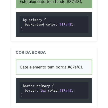
Este elemento tem fundo #87af81.
.bg-primary
 {

background-color
: 
#87af81
;

}
COR DA BORDA
Este elemento tem borda #87af81.
.border-primary
 {

border
: 
1px
 solid 
#87af81
;

}