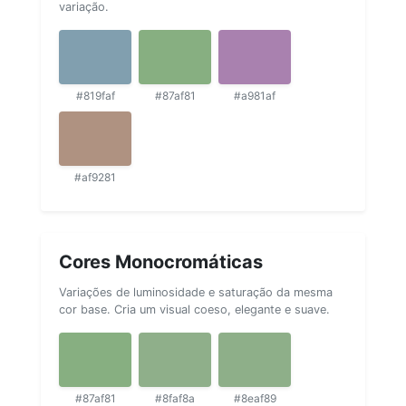
variação.
#819faf
#87af81
#a981af
#af9281
Cores Monocromáticas
Variações de luminosidade e saturação da mesma
cor base. Cria um visual coeso, elegante e suave.
#87af81
#8faf8a
#8eaf89