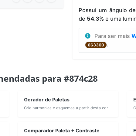
Possui um ângulo d
de
54.3%
e uma lumi
Para ser mais
W
.
663300
mendadas para #874c28
Gerador de Paletas
E
Crie harmonias e esquemas a partir desta cor.
G
Comparador Paleta + Contraste
E