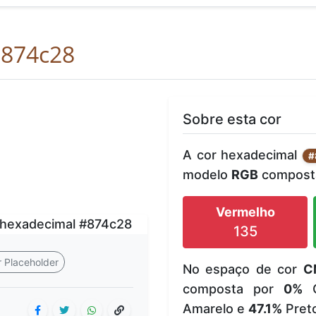
874c28
Sobre esta cor
A cor hexadecimal
#
modelo
RGB
composta
Vermelho
135
 Placeholder
No espaço de cor
C
composta por
0%
C
Amarelo e
47.1%
Pret