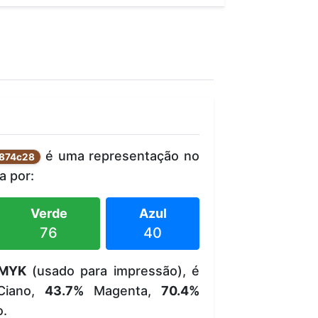
é uma representação no
874c28
 por:
Verde
Azul
76
40
MYK
(usado para impressão), é
iano,
43.7%
Magenta,
70.4%
o.