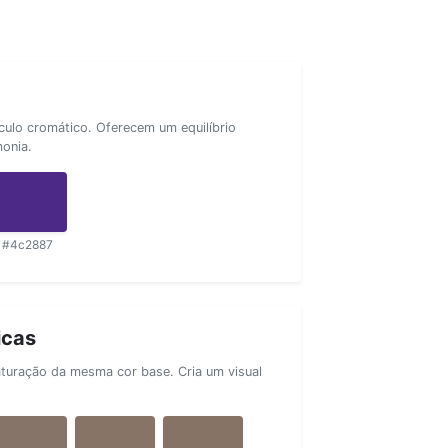
rculo cromático. Oferecem um equilíbrio
monia.
#4c2887
icas
aturação da mesma cor base. Cria um visual