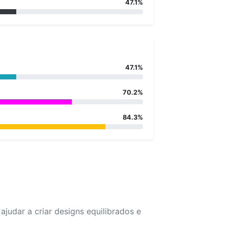
47.1%
47.1%
70.2%
84.3%
udar a criar designs equilibrados e