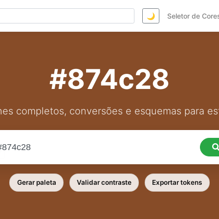
🌙
Seletor de Core
#874c28
hes completos, conversões e esquemas para est
Gerar paleta
Validar contraste
Exportar tokens