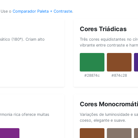
? Use o
Comparador Paleta + Contraste
.
Cores Triádicas
tico (180º). Criam alto
Três cores equidistantes no cí
vibrante entre contraste e har
#28874c
#874c28
Cores Monocromát
rmonia rica oferece muitas
Variações de luminosidade e s
coeso, elegante e suave.