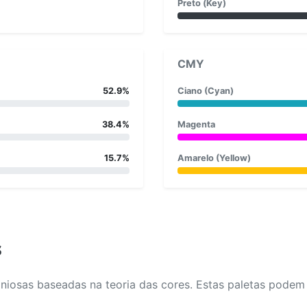
Preto (Key)
CMY
52.9%
Ciano (Cyan)
38.4%
Magenta
15.7%
Amarelo (Yellow)
s
osas baseadas na teoria das cores. Estas paletas podem aj