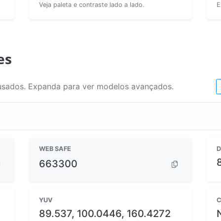
Veja paleta e contraste lado a lado.
E
es
usados. Expanda para ver modelos avançados.
WEB SAFE
D
663300
YUV
C
89.537, 100.0446, 160.4272