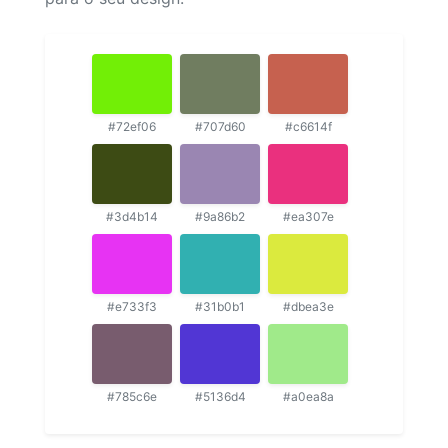
#72ef06
#707d60
#c6614f
#3d4b14
#9a86b2
#ea307e
#e733f3
#31b0b1
#dbea3e
#785c6e
#5136d4
#a0ea8a