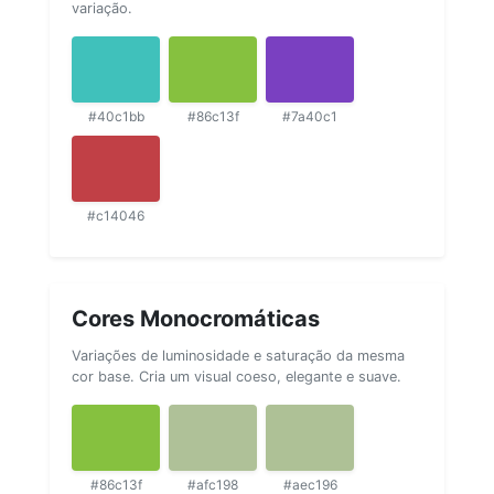
variação.
#40c1bb
#86c13f
#7a40c1
#c14046
Cores Monocromáticas
Variações de luminosidade e saturação da mesma
cor base. Cria um visual coeso, elegante e suave.
#86c13f
#afc198
#aec196