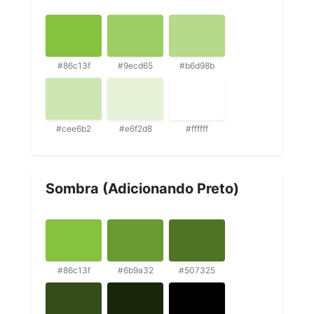
#86c13f
#9ecd65
#b6d98b
#cee6b2
#e6f2d8
#ffffff
Sombra (Adicionando Preto)
#86c13f
#6b9a32
#507325