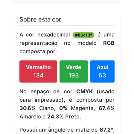
Sobre esta cor
A cor hexadecimal
é uma
#86c13f
representação no modelo
RGB
composta por:
Vermelho
Verde
Azul
134
193
63
No espaço de cor
CMYK
(usado
para impressão), é composta por
30.6%
Ciano,
0%
Magenta,
67.4%
Amarelo e
24.3%
Preto.
Possui um ângulo de matiz de
87.2°
,