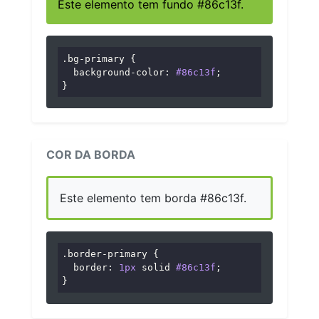
Este elemento tem fundo #86c13f.
.bg-primary
 {

background-color
: 
#86c13f
;

}
COR DA BORDA
Este elemento tem borda #86c13f.
.border-primary
 {

border
: 
1px
 solid 
#86c13f
;

}