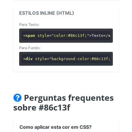
ESTILOS INLINE (HTML)
Para Texto:
<
span
style
=
"color:#86c13f;"
>
Texto
</
span
>
Para Fundo:
<
div
style
=
"background-color:#86c13f;"
>
...
</
di
Perguntas frequentes
sobre #86c13f
Como aplicar esta cor em CSS?