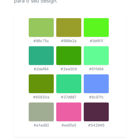
para o seu design.
#96c75c
#999e2a
#5bf61f
#2daf84
#3ea509
#61fd94
#65930a
#37d887
#6c97fc
#a1ad92
#ed5fa5
#542946