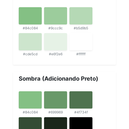
#84c084
#9ccc9c
#b5d9b5
#cde5cd
#e6f2e6
#ffffff
Sombra (Adicionando Preto)
#84c084
#699969
#4f734f