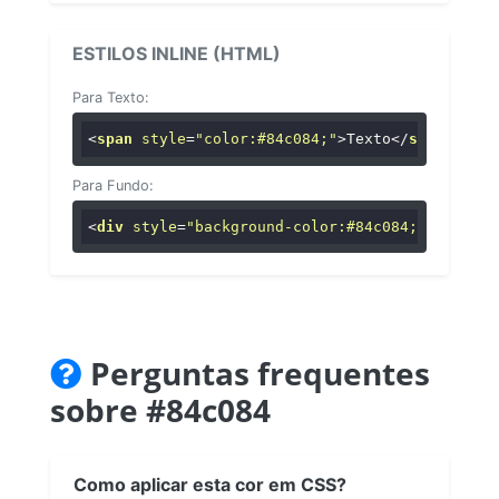
ESTILOS INLINE (HTML)
Para Texto:
<
span
style
=
"color:#84c084;"
>
Texto
</
span
>
Para Fundo:
<
div
style
=
"background-color:#84c084;"
>
...
</
di
Perguntas frequentes
sobre #84c084
Como aplicar esta cor em CSS?