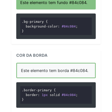
Este elemento tem fundo #84c084.
.bg-primary
 {

background-color
: 
#84c084
;

}
COR DA BORDA
Este elemento tem borda #84c084.
.border-primary
 {

border
: 
1px
 solid 
#84c084
;

}