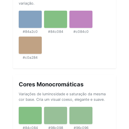
variação.
#84a2c0
#84c084
#c084c0
#c0a284
Cores Monocromáticas
Variações de luminosidade e saturação da mesma
cor base. Cria um visual coeso, elegante e suave.
#84c084
#98c098
#96c096