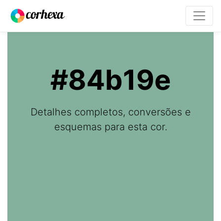
#84b19e
Detalhes completos, conversões e
esquemas para esta cor.