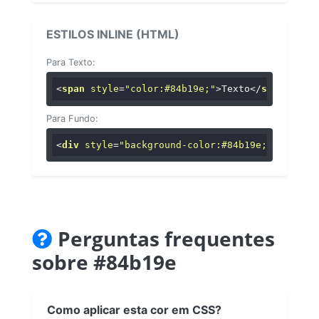
ESTILOS INLINE (HTML)
Para Texto:
<
span
style
=
"color:#84b19e;"
>
Texto
</
span
>
Para Fundo:
<
div
style
=
"background-color:#84b19e;"
>
...
</
di
Perguntas frequentes
sobre #84b19e
Como aplicar esta cor em CSS?