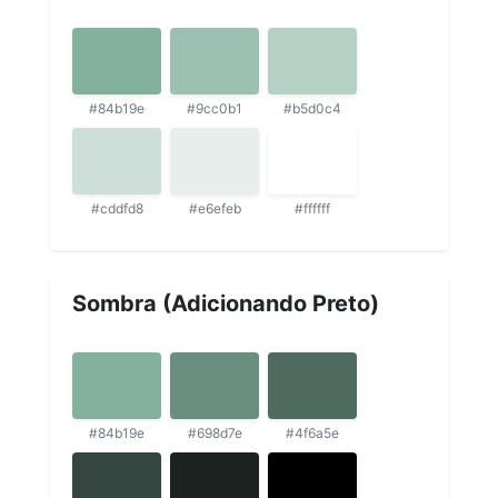
#84b19e
#9cc0b1
#b5d0c4
#cddfd8
#e6efeb
#ffffff
Sombra (Adicionando Preto)
#84b19e
#698d7e
#4f6a5e