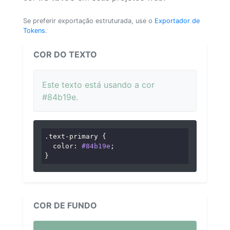
Se preferir exportação estruturada, use o
Exportador de
Tokens
.
COR DO TEXTO
Este texto está usando a cor
#84b19e.
.text-primary
 {

color
: 
#84b19e
;

}
COR DE FUNDO