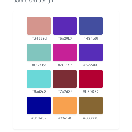
para o seu design.
#d4958d
#5b29b7
#434e9f
#81c5be
#c62197
#572db8
#6ad8d8
#7b2d35
#b30032
#010497
#f8a14f
#866633