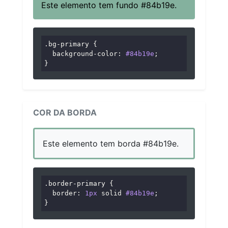
Este elemento tem fundo #84b19e.
.bg-primary
 {

background-color
: 
#84b19e
;

}
COR DA BORDA
Este elemento tem borda #84b19e.
.border-primary
 {

border
: 
1px
 solid 
#84b19e
;

}