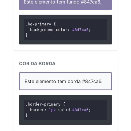
Este elemento tem fundo #847ca6.
.bg-primary
 {

background-color
: 
#847ca6
;

}
COR DA BORDA
Este elemento tem borda #847ca6.
.border-primary
 {

border
: 
1px
 solid 
#847ca6
;

}