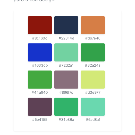
#8c160c
#22314d
#d67e46
#1633cb
#72d2a1
#32a24a
#44a940
#896f7c
#d3e977
#5e4155
#31b36a
#6ad8af