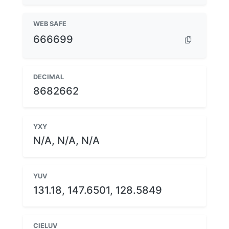
WEB SAFE
666699
DECIMAL
8682662
YXY
N/A, N/A, N/A
YUV
131.18, 147.6501, 128.5849
CIELUV