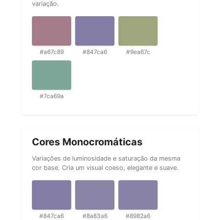
variação.
#a67c89
#847ca6
#9ea67c
#7ca69a
Cores Monocromáticas
Variações de luminosidade e saturação da mesma
cor base. Cria um visual coeso, elegante e suave.
#847ca6
#8a83a6
#8982a6