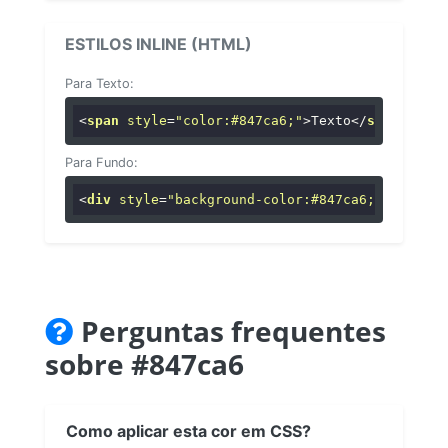
ESTILOS INLINE (HTML)
Para Texto:
<
span
style
=
"color:#847ca6;"
>
Texto
</
span
>
Para Fundo:
<
div
style
=
"background-color:#847ca6;"
>
...
</
di
Perguntas frequentes
sobre #847ca6
Como aplicar esta cor em CSS?