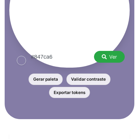
Ver
Gerar paleta
Validar contraste
Exportar tokens