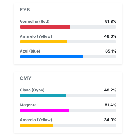
RYB
Vermelho (Red)
51.8%
Amarelo (Yellow)
48.6%
Azul (Blue)
65.1%
CMY
Ciano (Cyan)
48.2%
Magenta
51.4%
Amarelo (Yellow)
34.9%