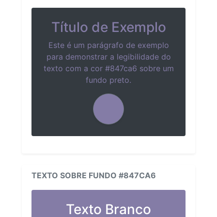
Título de Exemplo
Este é um parágrafo de exemplo
para demonstrar a legibilidade do
texto com a cor #847ca6 sobre um
fundo preto.
TEXTO SOBRE FUNDO #847CA6
Texto Branco