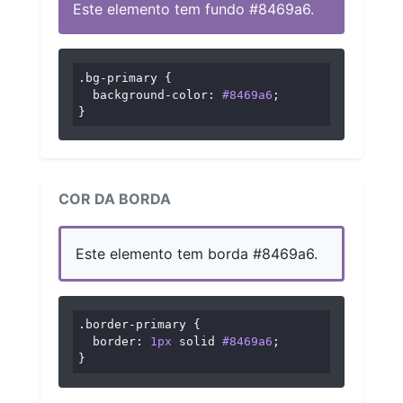
Este elemento tem fundo #8469a6.
.bg-primary
 {

background-color
: 
#8469a6
;

}
COR DA BORDA
Este elemento tem borda #8469a6.
.border-primary
 {

border
: 
1px
 solid 
#8469a6
;

}