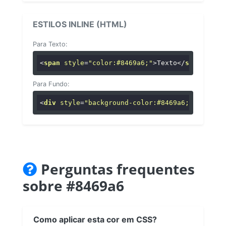
ESTILOS INLINE (HTML)
Para Texto:
<
span
style
=
"color:#8469a6;"
>
Texto
</
span
>
Para Fundo:
<
div
style
=
"background-color:#8469a6;"
>
...
</
di
Perguntas frequentes
sobre #8469a6
Como aplicar esta cor em CSS?