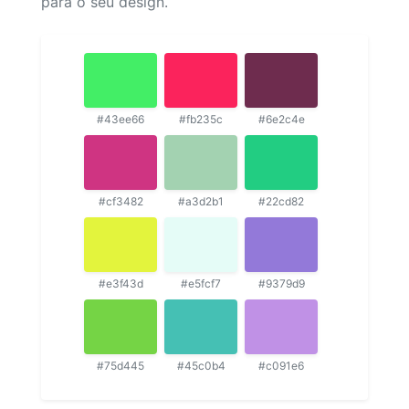
para o seu design.
#43ee66
#fb235c
#6e2c4e
#cf3482
#a3d2b1
#22cd82
#e3f43d
#e5fcf7
#9379d9
#75d445
#45c0b4
#c091e6