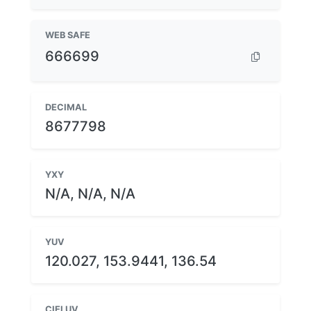
WEB SAFE
666699
DECIMAL
8677798
YXY
N/A, N/A, N/A
YUV
120.027, 153.9441, 136.54
CIELUV