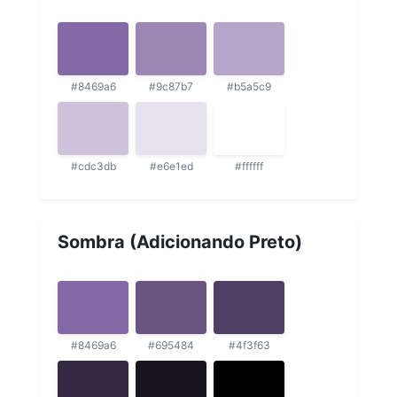
#8469a6
#9c87b7
#b5a5c9
#cdc3db
#e6e1ed
#ffffff
Sombra (Adicionando Preto)
#8469a6
#695484
#4f3f63