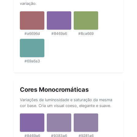
variação.
#a6696d
#8469a6
#8ca669
#69a6a3
Cores Monocromáticas
Variações de luminosidade e saturação da mesma
cor base. Cria um visual coeso, elegante e suave.
#8469a6
#9383a6
#9281a6