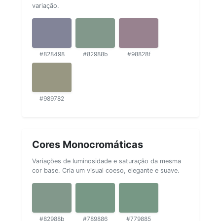
variação.
#828498
#82988b
#98828f
#989782
Cores Monocromáticas
Variações de luminosidade e saturação da mesma
cor base. Cria um visual coeso, elegante e suave.
#82988b
#789886
#779885