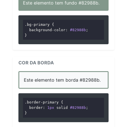
Este elemento tem fundo #82988b.
.bg-primary
 {

background-color
: 
#82988b
;

}
COR DA BORDA
Este elemento tem borda #82988b.
.border-primary
 {

border
: 
1px
 solid 
#82988b
;

}