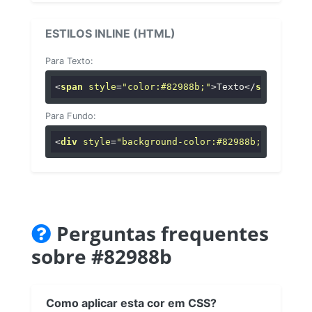
ESTILOS INLINE (HTML)
Para Texto:
<
span
style
=
"color:#82988b;"
>
Texto
</
span
>
Para Fundo:
<
div
style
=
"background-color:#82988b;"
>
...
</
di
Perguntas frequentes
sobre #82988b
Como aplicar esta cor em CSS?