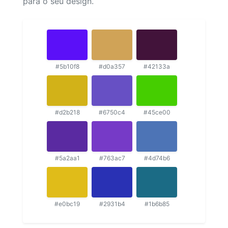
para o seu design.
#5b10f8
#d0a357
#42133a
#d2b218
#6750c4
#45ce00
#5a2aa1
#763ac7
#4d74b6
#e0bc19
#2931b4
#1b6b85