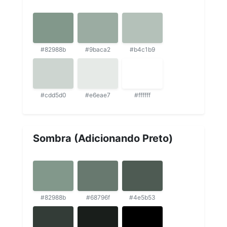
#82988b
#9baca2
#b4c1b9
#cdd5d0
#e6eae7
#ffffff
Sombra (Adicionando Preto)
#82988b
#68796f
#4e5b53