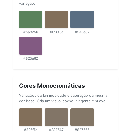
variação.
#5a825b
#826f5a
#5a6e82
#825a82
Cores Monocromáticas
Variações de luminosidade e saturação da mesma
cor base. Cria um visual coeso, elegante e suave.
#826f5a
#827567
#827565