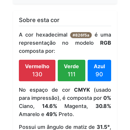
Sobre esta cor
A cor hexadecimal
é uma
#826f5a
representação no modelo
RGB
composta por:
Vermelho
Verde
Azul
130
111
90
No espaço de cor
CMYK
(usado
para impressão), é composta por
0%
Ciano,
14.6%
Magenta,
30.8%
Amarelo e
49%
Preto.
Possui um ângulo de matiz de
31.5°
,