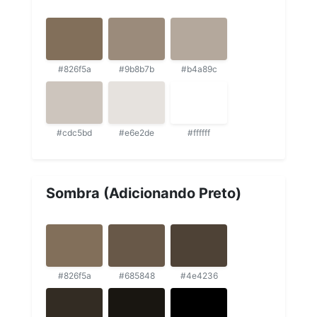
#826f5a
#9b8b7b
#b4a89c
#cdc5bd
#e6e2de
#ffffff
Sombra (Adicionando Preto)
#826f5a
#685848
#4e4236