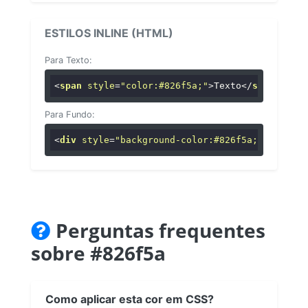
ESTILOS INLINE (HTML)
Para Texto:
<
span
style
=
"color:#826f5a;"
>
Texto
</
span
>
Para Fundo:
<
div
style
=
"background-color:#826f5a;"
>
...
</
di
Perguntas frequentes
sobre #826f5a
Como aplicar esta cor em CSS?