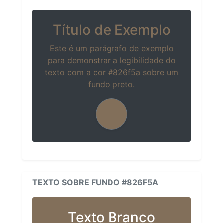
Título de Exemplo
Este é um parágrafo de exemplo
para demonstrar a legibilidade do
texto com a cor #826f5a sobre um
fundo preto.
TEXTO SOBRE FUNDO #826F5A
Texto Branco