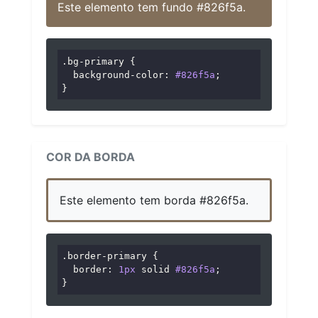
Este elemento tem fundo #826f5a.
.bg-primary
 {

background-color
: 
#826f5a
;

}
COR DA BORDA
Este elemento tem borda #826f5a.
.border-primary
 {

border
: 
1px
 solid 
#826f5a
;

}