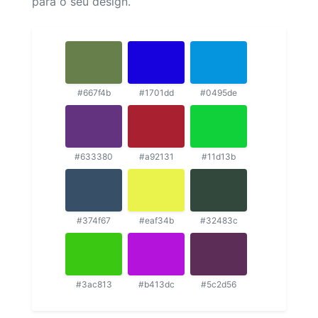
para o seu design.
#667f4b
#1701dd
#0495de
#633380
#a92131
#11d13b
#374f67
#eaf34b
#32483c
#3ac813
#b413dc
#5c2d56