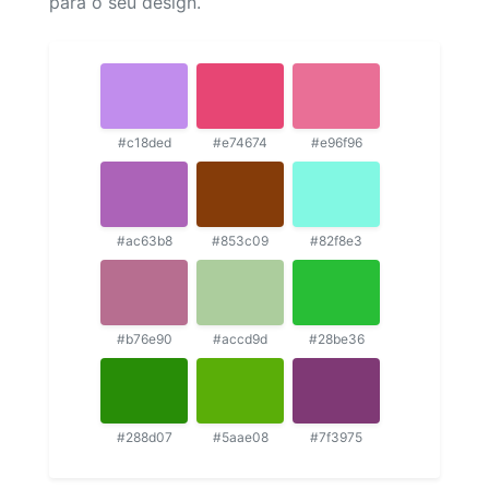
para o seu design.
#c18ded
#e74674
#e96f96
#ac63b8
#853c09
#82f8e3
#b76e90
#accd9d
#28be36
#288d07
#5aae08
#7f3975