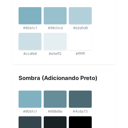
#80b1c1
#99c0cd
#b2d0d9
#ccdfe6
#e5eff2
#ffffff
Sombra (Adicionando Preto)
#80b1c1
#668d9a
#4c6a73