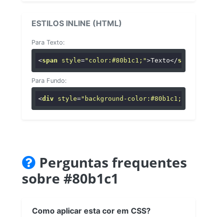
ESTILOS INLINE (HTML)
Para Texto:
<
span
style
=
"color:#80b1c1;"
>
Texto
</
span
>
Para Fundo:
<
div
style
=
"background-color:#80b1c1;"
>
...
</
di
Perguntas frequentes
sobre #80b1c1
Como aplicar esta cor em CSS?