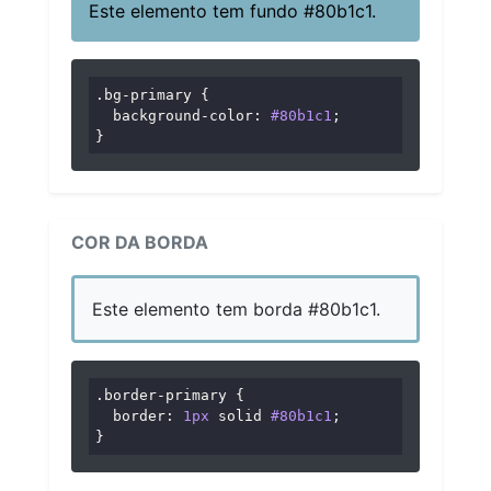
Este elemento tem fundo #80b1c1.
.bg-primary
 {

background-color
: 
#80b1c1
;

}
COR DA BORDA
Este elemento tem borda #80b1c1.
.border-primary
 {

border
: 
1px
 solid 
#80b1c1
;

}