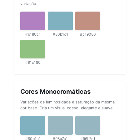
variação.
#b180c1
#80b1c1
#c19080
#91c180
Cores Monocromáticas
Variações de luminosidade e saturação da mesma
cor base. Cria um visual coeso, elegante e suave.
#80b1c1
#98b7c1
#96b7c1