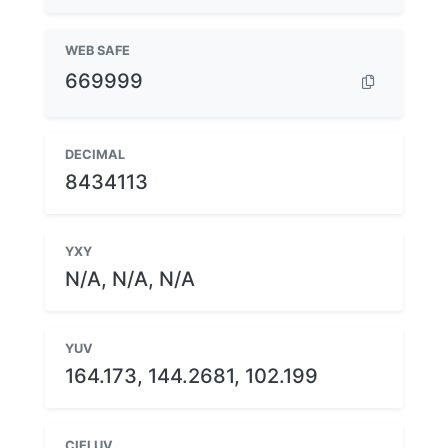
WEB SAFE
669999
DECIMAL
8434113
YXY
N/A, N/A, N/A
YUV
164.173, 144.2681, 102.199
CIELUV