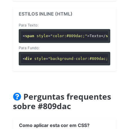
ESTILOS INLINE (HTML)
Para Texto:
<
span
style
=
"color:#809dac;"
>
Texto
</
span
>
Para Fundo:
<
div
style
=
"background-color:#809dac;"
>
...
</
di
Perguntas frequentes
sobre #809dac
Como aplicar esta cor em CSS?