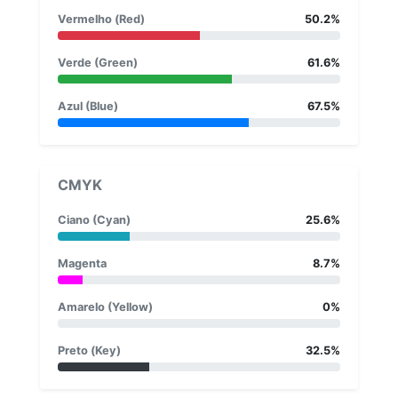
Vermelho (Red)
50.2%
Verde (Green)
61.6%
Azul (Blue)
67.5%
CMYK
Ciano (Cyan)
25.6%
Magenta
8.7%
Amarelo (Yellow)
0%
Preto (Key)
32.5%