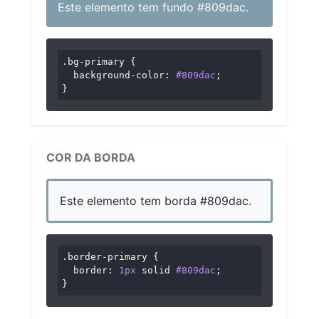
Este elemento tem fundo #809dac.
.bg-primary
 {

background-color
: 
#809dac
;

}
COR DA BORDA
Este elemento tem borda #809dac.
.border-primary
 {

border
: 
1px
 solid 
#809dac
;

}