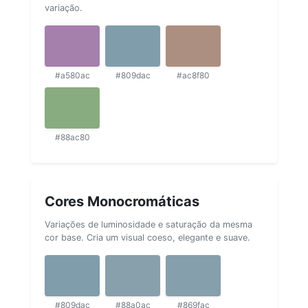
variação.
#a580ac
#809dac
#ac8f80
#88ac80
Cores Monocromáticas
Variações de luminosidade e saturação da mesma
cor base. Cria um visual coeso, elegante e suave.
#809dac
#88a0ac
#869fac