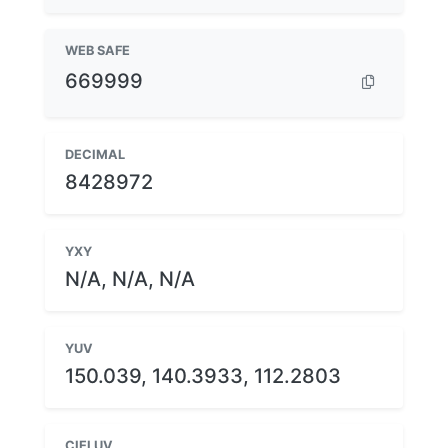
WEB SAFE
669999
DECIMAL
8428972
YXY
N/A, N/A, N/A
YUV
150.039, 140.3933, 112.2803
CIELUV