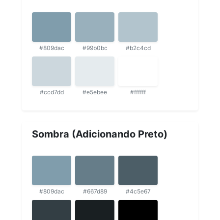
#809dac
#99b0bc
#b2c4cd
#ccd7dd
#e5ebee
#ffffff
Sombra (Adicionando Preto)
#809dac
#667d89
#4c5e67