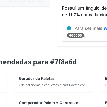
Possui um ângulo d
de
11.7%
e uma lumin
Para ser mais
W
.
666666
mendadas para #7f8a6d
Gerador de Paletas
E
Crie harmonias e esquemas a partir desta cor.
G
Comparador Paleta + Contraste
E