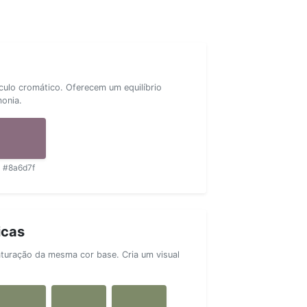
rculo cromático. Oferecem um equilíbrio
monia.
#8a6d7f
icas
aturação da mesma cor base. Cria um visual