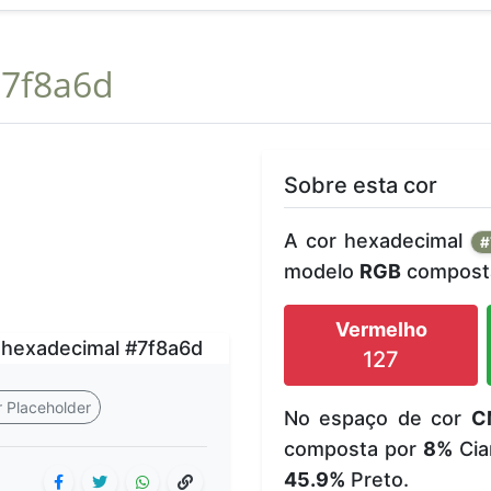
7f8a6d
Sobre esta cor
A cor hexadecimal
#
modelo
RGB
composta
Vermelho
127
 Placeholder
No espaço de cor
C
composta por
8%
Cia
45.9%
Preto.