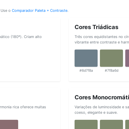
? Use o
Comparador Paleta + Contraste
.
Cores Triádicas
tico (180º). Criam alto
Três cores equidistantes no cí
vibrante entre contraste e har
#6d7f8a
#7f8a6d
Cores Monocromát
rmonia rica oferece muitas
Variações de luminosidade e s
coeso, elegante e suave.