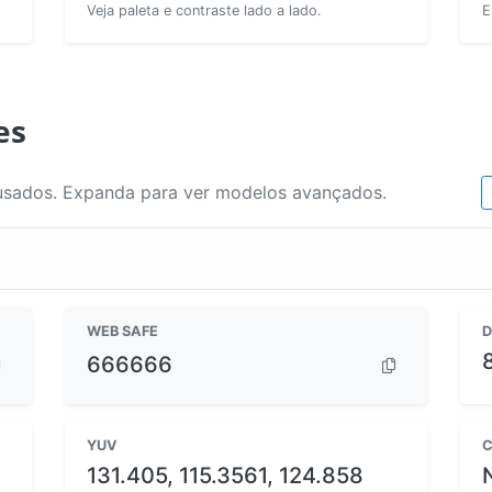
Veja paleta e contraste lado a lado.
E
es
usados. Expanda para ver modelos avançados.
WEB SAFE
D
666666
YUV
C
131.405, 115.3561, 124.858