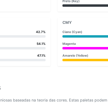
Preto (Key)
CMY
42.7%
Ciano (Cyan)
54.1%
Magenta
47.1%
Amarelo (Yellow)
s
osas baseadas na teoria das cores. Estas paletas podem aj