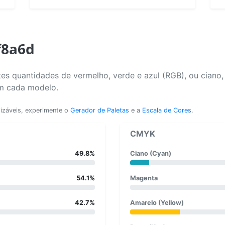
f8a6d
es quantidades de vermelho, verde e azul (RGB), ou ciano
em cada modelo.
lizáveis, experimente o
Gerador de Paletas
e a
Escala de Cores
.
CMYK
49.8%
Ciano (Cyan)
54.1%
Magenta
42.7%
Amarelo (Yellow)