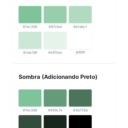
#7ec399
#97cfad
#b1dbc1
#cbe7d6
#e5f3ea
#ffffff
Sombra (Adicionando Preto)
#7ec399
#649c7a
#4b755b