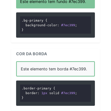
Este elemento tem fundo #7ec399.
.bg-primary
 {

background-color
: 
#7ec399
;

}
COR DA BORDA
Este elemento tem borda #7ec399.
.border-primary
 {

border
: 
1px
 solid 
#7ec399
;

}