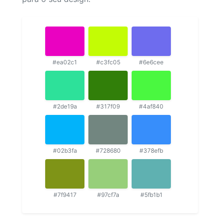
#ea02c1
#c3fc05
#6e6cee
#2de19a
#317f09
#4af840
#02b3fa
#728680
#378efb
#7f9417
#97cf7a
#5fb1b1