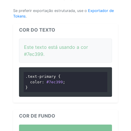
Se preferir exportação estruturada, use o
Exportador de
Tokens
.
COR DO TEXTO
Este texto está usando a cor
#7ec399.
.text-primary
 {

color
: 
#7ec399
;

}
COR DE FUNDO