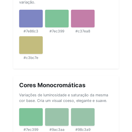
variação.
#7e86c3
#7ec399
#c37ea8
#c3bc7e
Cores Monocromáticas
Variações de luminosidade e saturação da mesma
cor base. Cria um visual coeso, elegante e suave.
#7ec399
#9ac3aa
#98c3a9