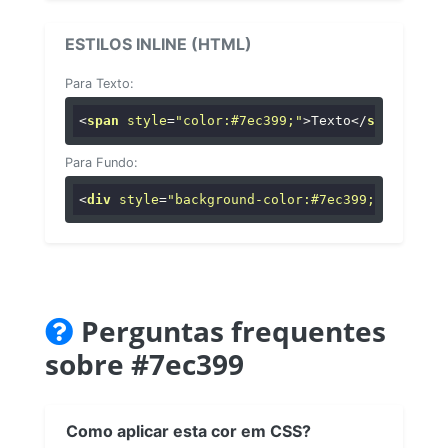
ESTILOS INLINE (HTML)
Para Texto:
<
span
style
=
"color:#7ec399;"
>
Texto
</
span
>
Para Fundo:
<
div
style
=
"background-color:#7ec399;"
>
...
</
di
Perguntas frequentes
sobre #7ec399
Como aplicar esta cor em CSS?