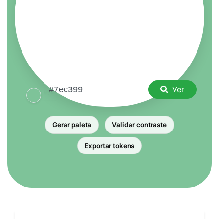
Ver
Gerar paleta
Validar contraste
Exportar tokens