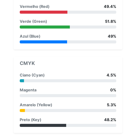
Vermelho (Red)
49.4%
Verde (Green)
51.8%
Azul (Blue)
49%
CMYK
Ciano (Cyan)
4.5%
Magenta
0%
Amarelo (Yellow)
5.3%
Preto (Key)
48.2%