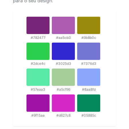
para o seu design.
#782477
#aa5cb3
#9b8b0c
#2dce4c
#3025d3
#7376d3
#57eaa3
#a5cf96
#8aa8fd
#9f15aa
#d627c8
#05885c