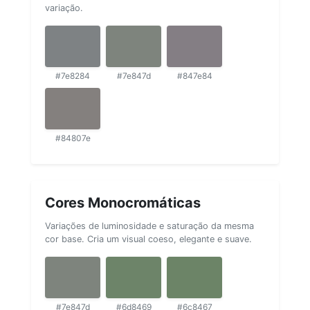
variação.
#7e8284
#7e847d
#847e84
#84807e
Cores Monocromáticas
Variações de luminosidade e saturação da mesma
cor base. Cria um visual coeso, elegante e suave.
#7e847d
#6d8469
#6c8467