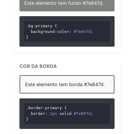
Este elemento tem fundo #7e847d.
.bg-primary
 {

background-color
: 
#7e847d
;

}
COR DA BORDA
Este elemento tem borda #7e847d.
.border-primary
 {

border
: 
1px
 solid 
#7e847d
;

}