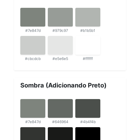
#7e847d
#979c97
#b1b5b1
#cbcdcb
#e5e6e5
#ffffff
Sombra (Adicionando Preto)
#7e847d
#646964
#4b4f4b