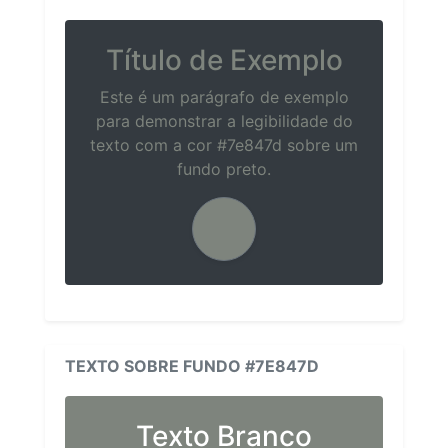
Título de Exemplo
Este é um parágrafo de exemplo
para demonstrar a legibilidade do
texto com a cor #7e847d sobre um
fundo preto.
TEXTO SOBRE FUNDO #7E847D
Texto Branco