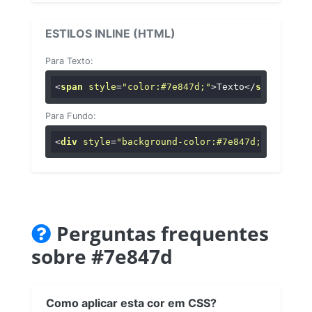
ESTILOS INLINE (HTML)
Para Texto:
<
span
style
=
"color:#7e847d;"
>
Texto
</
span
>
Para Fundo:
<
div
style
=
"background-color:#7e847d;"
>
...
</
di
Perguntas frequentes
sobre #7e847d
Como aplicar esta cor em CSS?