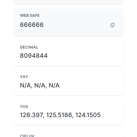
WEB SAFE
666666
DECIMAL
8094844
YXY
N/A, N/A, N/A
YUV
128.397, 125.5186, 124.1505
CIELUV