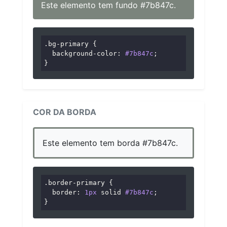
Este elemento tem fundo #7b847c.
.bg-primary
 {

background-color
: 
#7b847c
;

}
COR DA BORDA
Este elemento tem borda #7b847c.
.border-primary
 {

border
: 
1px
 solid 
#7b847c
;

}