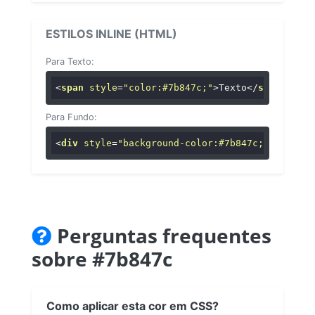
ESTILOS INLINE (HTML)
Para Texto:
<
span
style
=
"color:#7b847c;"
>
Texto
</
span
>
Para Fundo:
<
div
style
=
"background-color:#7b847c;"
>
...
</
di
Perguntas frequentes
sobre #7b847c
Como aplicar esta cor em CSS?