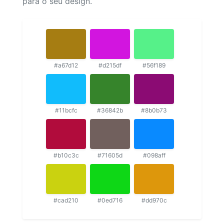
para o seu design.
#a67d12
#d215df
#56f189
#11bcfc
#36842b
#8b0b73
#b10c3c
#71605d
#098aff
#cad210
#0ed716
#dd970c