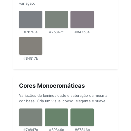
variação.
#7b7f84
#7b847c
#847b84
#84817b
Cores Monocromáticas
Variações de luminosidade e saturação da mesma
cor base. Cria um visual coeso, elegante e suave.
#7b847c
#69846c
#67846b