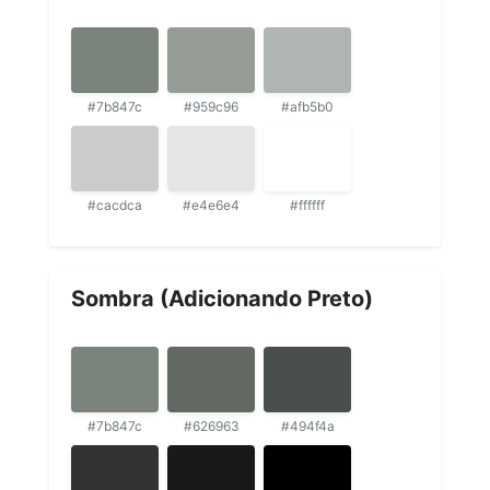
#7b847c
#959c96
#afb5b0
#cacdca
#e4e6e4
#ffffff
Sombra (Adicionando Preto)
#7b847c
#626963
#494f4a