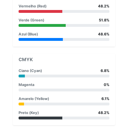
Vermelho (Red)
48.2%
Verde (Green)
51.8%
Azul (Blue)
48.6%
CMYK
Ciano (Cyan)
6.8%
Magenta
0%
Amarelo (Yellow)
6.1%
Preto (Key)
48.2%