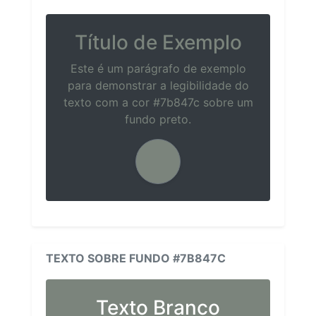
Título de Exemplo
Este é um parágrafo de exemplo
para demonstrar a legibilidade do
texto com a cor #7b847c sobre um
fundo preto.
TEXTO SOBRE FUNDO #7B847C
Texto Branco