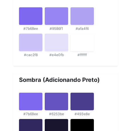
#7b68ee
#9586f1
#afa4f4
#cac2f8
#e4e0fb
#ffffff
Sombra (Adicionando Preto)
#7b68ee
#6253be
#493e8e