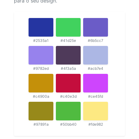
para o seu design.
#2535a1
#41d25e
#6b5cc7
#9782ed
#4f3a5a
#acb7e4
#c4900a
#c40e3d
#ce45fd
#97891a
#50bb40
#fde982