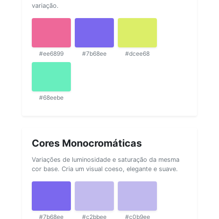
variação.
#ee6899
#7b68ee
#dcee68
#68eebe
Cores Monocromáticas
Variações de luminosidade e saturação da mesma
cor base. Cria um visual coeso, elegante e suave.
#7b68ee
#c2bbee
#c0b9ee