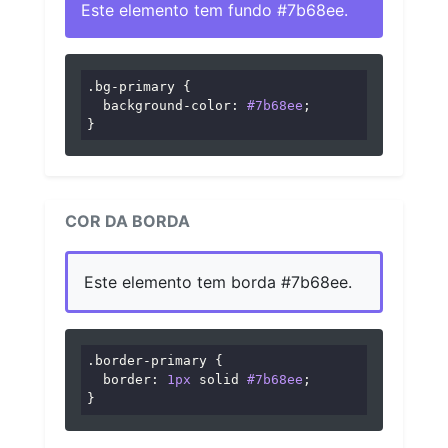
Este elemento tem fundo #7b68ee.
.bg-primary
 {

background-color
: 
#7b68ee
;

}
COR DA BORDA
Este elemento tem borda #7b68ee.
.border-primary
 {

border
: 
1px
 solid 
#7b68ee
;

}