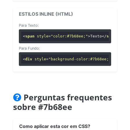
ESTILOS INLINE (HTML)
Para Texto:
<
span
style
=
"color:#7b68ee;"
>
Texto
</
span
>
Para Fundo:
<
div
style
=
"background-color:#7b68ee;"
>
...
</
di
Perguntas frequentes
sobre #7b68ee
Como aplicar esta cor em CSS?