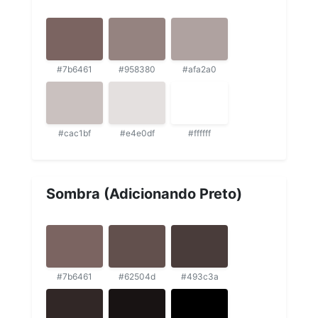
#7b6461
#958380
#afa2a0
#cac1bf
#e4e0df
#ffffff
Sombra (Adicionando Preto)
#7b6461
#62504d
#493c3a