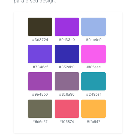
para o seu design.
#3d3724
#9d33e0
#9ab4e9
#7346df
#352db0
#f85eee
#9e48b0
#8c6a90
#249baf
#6d6c57
#f05874
#ffb647