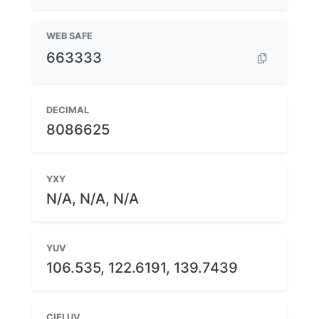
WEB SAFE
663333
DECIMAL
8086625
YXY
N/A, N/A, N/A
YUV
106.535, 122.6191, 139.7439
CIELUV