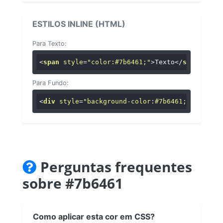
ESTILOS INLINE (HTML)
Para Texto:
<
span
style
=
"color:#7b6461;"
>
Texto
</
span
>
Para Fundo:
<
div
style
=
"background-color:#7b6461;"
>
...
</
di
Perguntas frequentes
sobre #7b6461
Como aplicar esta cor em CSS?