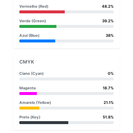
Vermelho (Red)
48.2%
Verde (Green)
39.2%
Azul (Blue)
38%
CMYK
Ciano (Cyan)
0%
Magenta
18.7%
Amarelo (Yellow)
21.1%
Preto (Key)
51.8%