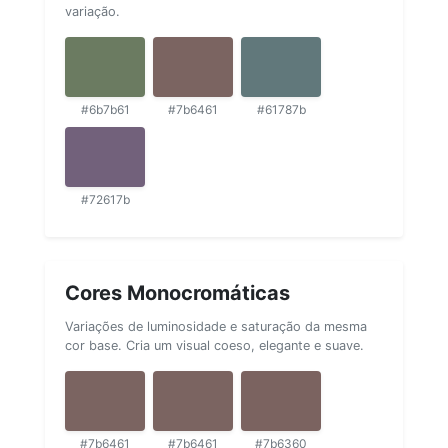
variação.
#6b7b61
#7b6461
#61787b
#72617b
Cores Monocromáticas
Variações de luminosidade e saturação da mesma
cor base. Cria um visual coeso, elegante e suave.
#7b6461
#7b6461
#7b6360