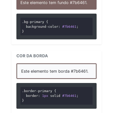
Este elemento tem fundo #7b6461.
.bg-primary
 {

background-color
: 
#7b6461
;

}
COR DA BORDA
Este elemento tem borda #7b6461.
.border-primary
 {

border
: 
1px
 solid 
#7b6461
;

}