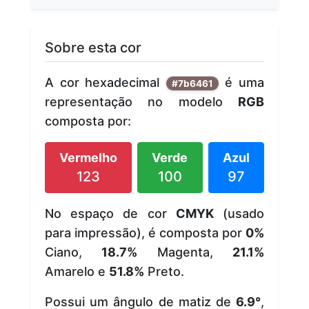
Sobre esta cor
A cor hexadecimal
é uma
#7b6461
representação no modelo
RGB
composta por:
Vermelho
Verde
Azul
123
100
97
No espaço de cor
CMYK
(usado
para impressão), é composta por
0%
Ciano,
18.7%
Magenta,
21.1%
Amarelo e
51.8%
Preto.
Possui um ângulo de matiz de
6.9°
,