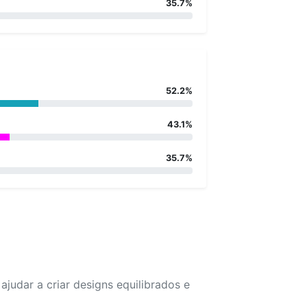
35.7%
52.2%
43.1%
35.7%
udar a criar designs equilibrados e