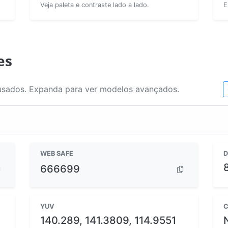
Veja paleta e contraste lado a lado.
E
es
usados. Expanda para ver modelos avançados.
WEB SAFE
D
666699
YUV
C
140.289, 141.3809, 114.9551