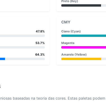
Preto (Key)
CMY
47.8%
Ciano (Cyan)
53.7%
Magenta
64.3%
Amarelo (Yellow)
s
osas baseadas na teoria das cores. Estas paletas podem aj