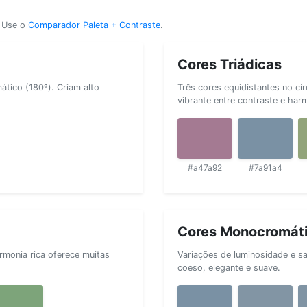
? Use o
Comparador Paleta + Contraste
.
Cores Triádicas
tico (180º). Criam alto
Três cores equidistantes no cí
vibrante entre contraste e har
#a47a92
#7a91a4
Cores Monocromát
rmonia rica oferece muitas
Variações de luminosidade e s
coeso, elegante e suave.