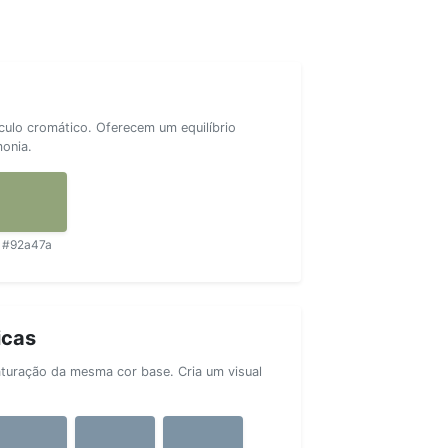
rculo cromático. Oferecem um equilíbrio
monia.
#92a47a
icas
aturação da mesma cor base. Cria um visual