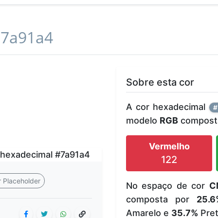
7a91a4
Sobre esta cor
A cor hexadecimal
#
modelo
RGB
composta
Vermelho
122
 Placeholder
No espaço de cor
C
composta por
25.6
Amarelo e
35.7%
Pret