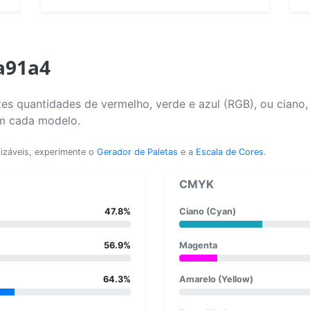
a91a4
es quantidades de vermelho, verde e azul (RGB), ou ciano
em cada modelo.
lizáveis, experimente o
Gerador de Paletas
e a
Escala de Cores
.
CMYK
47.8%
Ciano (Cyan)
56.9%
Magenta
64.3%
Amarelo (Yellow)