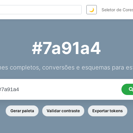
🌙
Seletor de Core
#7a91a4
hes completos, conversões e esquemas para est
Gerar paleta
Validar contraste
Exportar tokens