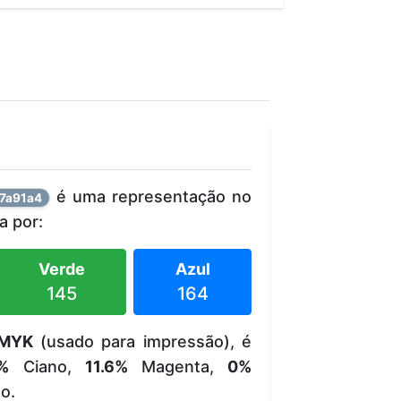
é uma representação no
7a91a4
 por:
Verde
Azul
145
164
MYK
(usado para impressão), é
%
Ciano,
11.6%
Magenta,
0%
o.