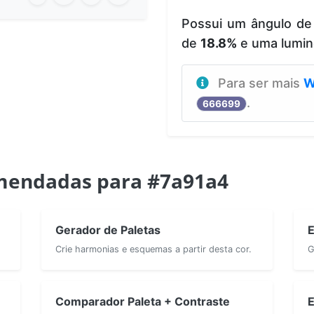
Possui um ângulo de
de
18.8%
e uma lumin
Para ser mais
W
.
666699
mendadas para #7a91a4
Gerador de Paletas
E
Crie harmonias e esquemas a partir desta cor.
G
Comparador Paleta + Contraste
E