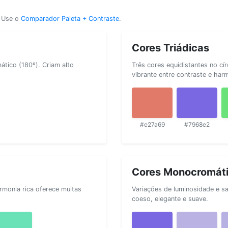
? Use o
Comparador Paleta + Contraste
.
Cores Triádicas
tico (180º). Criam alto
Três cores equidistantes no cí
vibrante entre contraste e har
#e27a69
#7968e2
Cores Monocromát
rmonia rica oferece muitas
Variações de luminosidade e s
coeso, elegante e suave.