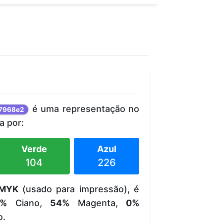
é uma representação no
7968e2
 por:
Verde
Azul
104
226
MYK
(usado para impressão), é
5%
Ciano,
54%
Magenta,
0%
o.