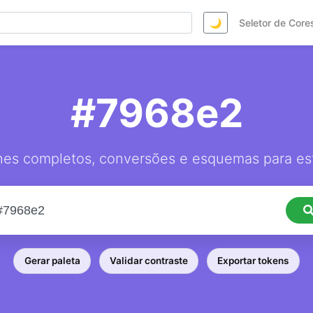
🌙
Seletor de Core
#7968e2
hes completos, conversões e esquemas para est
Gerar paleta
Validar contraste
Exportar tokens