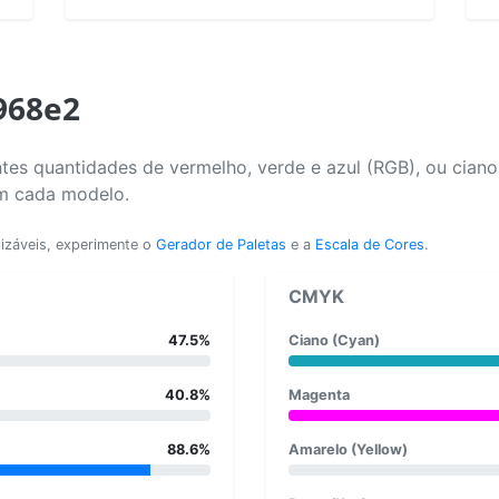
968e2
tes quantidades de vermelho, verde e azul (RGB), ou cian
em cada modelo.
lizáveis, experimente o
Gerador de Paletas
e a
Escala de Cores
.
CMYK
47.5%
Ciano (Cyan)
40.8%
Magenta
88.6%
Amarelo (Yellow)