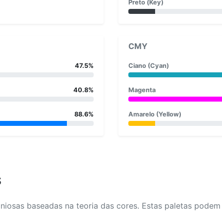
Preto (Key)
CMY
47.5%
Ciano (Cyan)
40.8%
Magenta
88.6%
Amarelo (Yellow)
s
osas baseadas na teoria das cores. Estas paletas podem aj