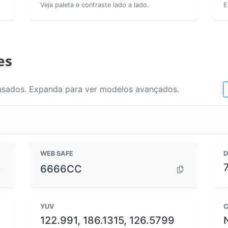
Veja paleta e contraste lado a lado.
E
es
usados. Expanda para ver modelos avançados.
WEB SAFE
D
6666CC
YUV
C
122.991, 186.1315, 126.5799