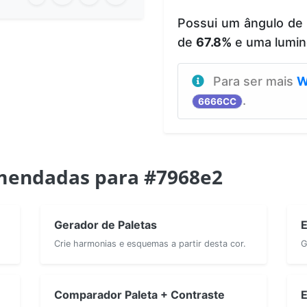
Possui um ângulo de
de
67.8%
e uma lumin
Para ser mais
W
.
6666CC
mendadas para #7968e2
Gerador de Paletas
E
Crie harmonias e esquemas a partir desta cor.
G
Comparador Paleta + Contraste
E