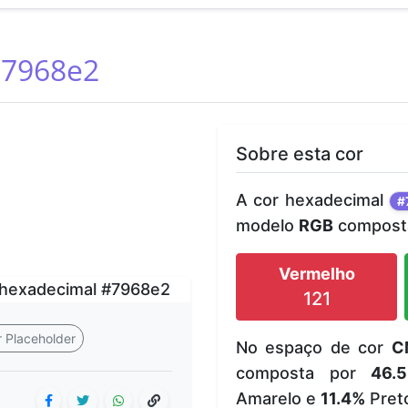
7968e2
Sobre esta cor
A cor hexadecimal
#
modelo
RGB
composta
Vermelho
121
 Placeholder
No espaço de cor
C
composta por
46.
Amarelo e
11.4%
Pret