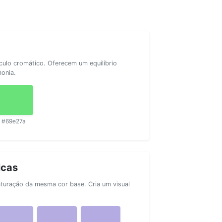
rculo cromático. Oferecem um equilíbrio
monia.
#69e27a
icas
aturação da mesma cor base. Cria um visual